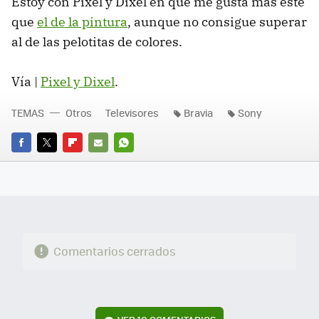
Estoy con Pixel y Dixel en que me gusta más este
que
el de la pintura
, aunque no consigue superar
al de las pelotitas de colores.
Vía |
Pixel y Dixel
.
TEMAS
Otros
Televisores
Bravia
Sony
FACEBOOK
TWITTER
FLIPBOARD
E-
WHATSAPP
MAIL
Comentarios cerrados