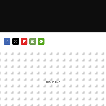
FACEBOOK
TWITTER
FLIPBOARD
E-
WHATSAPP
MAIL