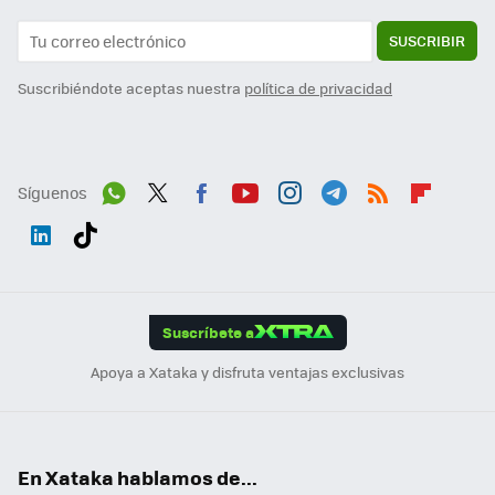
SUSCRIBIR
Suscribiéndote aceptas nuestra
política de privacidad
Síguenos
Wh
Twit
Fac
You
Inst
Tele
RSS
Flip
ats
ter
ebo
tub
agr
gra
boa
Link
Tikt
App
ok
e
am
m
rd
edI
ok
Suscríbete a
n
Apoya a Xataka y disfruta ventajas exclusivas
En Xataka hablamos de...