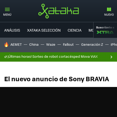
MENÚ
NUEVO
Suscríbete a
ANÁLISIS
XATAKA SELECCIÓN
CIENCIA
MOVILIDAD
HOY SE HABLA DE
AEMET
China
Waze
Fallout
Generación Z
iPh
🌿¡Últimas horas! Sorteo de robot cortacésped Mova ViAX
El nuevo anuncio de Sony BRAVIA