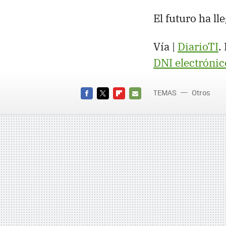
El futuro ha ll
Vía |
DiarioTI
.
DNI electrónic
TEMAS
Otros
FACEBOOK
TWITTER
FLIPBOARD
E-
MAIL