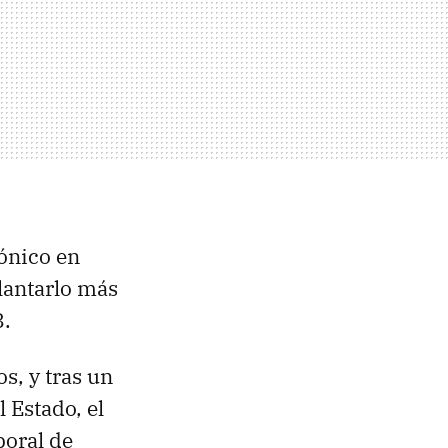
rónico en
lantarlo más
8.
s, y tras un
 Estado, el
poral de