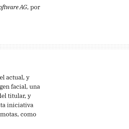
Software AG
, por
l actual, y
gen facial, una
l titular, y
ta iniciativa
remotas, como