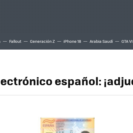
a
Fallout
Generación Z
iPhone 18
Arabia Saudí
GTA VI
electrónico español: ¡adj