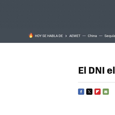
HOY SE HABLA DE
AEMET
China
Sequí
El DNI 
FACEBOOK
TWITTER
FLIPBOARD
E-
MAIL