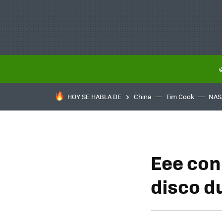
HOY SE HABLA DE
China
Tim Cook
NAS
Eee con
disco d