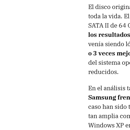
El disco origi
toda la vida. 
SATA II de 64 
los resultado
venía siendo 
o 3 veces mej
del sistema op
reducidos.
En el análisis
Samsung frent
caso han sido 
tan amplia com
Windows XP era