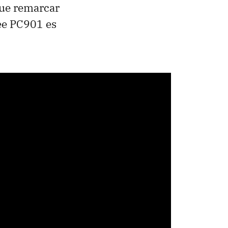
que remarcar
ee PC901 es