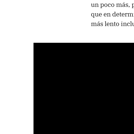
un poco más, 
que en determi
más lento incl