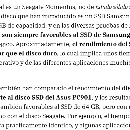
nal es un Seagate Momentus, no de
estado sólido
El disco que han introducido es un SSD Samsun
GB de capacidad, y en las diversas pruebas de
s son siempre favorables al SSD de Samsun
lógico. Aproximadamente,
el rendimiento del
or que el disco duro
, lo cual implica unos ti
erativo y de las diferentes aplicaciones much
 también han comparado el rendimiento del
di
e al disco SSD del Asus PC901
, y los result
también favorables al SSD de 64 GB, pero con 
o con el disco Seagate. Por ejemplo, el tiemp
 prácticamente idéntico, y algunas aplicacio