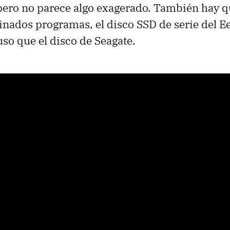
pero no parece algo exagerado. También hay 
nados programas, el disco SSD de serie del E
uso que el disco de Seagate.