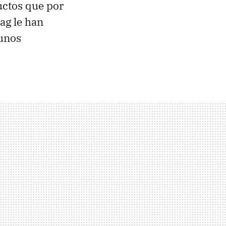
uctos que por
ag le han
 unos