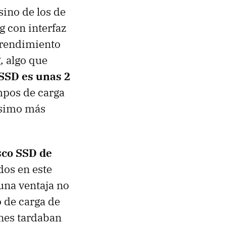
sino de los de
g con interfaz
 rendimiento
g
, algo que
 SSD es unas 2
empos de carga
ísimo más
sco SSD de
ados en este
una ventaja no
o de carga de
nes tardaban