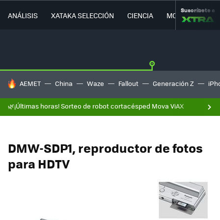
Suscríbete a
ANÁLISIS
XATAKA SELECCIÓN
CIENCIA
MOVILIDAD
HOY SE HABLA DE
AEMET
China
Waze
Fallout
Generación Z
iPh
🌿¡Últimas horas! Sorteo de robot cortacésped Mova ViAX
DMW-SDP1, reproductor de fotos
para HDTV