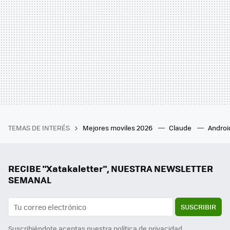
TEMAS DE INTERÉS
Mejores moviles 2026
Claude
Androi
RECIBE "Xatakaletter", NUESTRA NEWSLETTER
SEMANAL
SUSCRIBIR
Suscribiéndote aceptas nuestra
política de privacidad