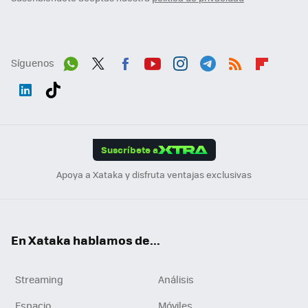
Síguenos
Wh
Twit
Fac
You
Inst
Tele
RSS
Flip
ats
ter
ebo
tub
agr
gra
boa
Link
Tikt
App
ok
e
am
m
rd
edI
ok
Suscríbete a
n
Apoya a Xataka y disfruta ventajas exclusivas
En Xataka hablamos de...
Streaming
Análisis
Espacio
Móviles