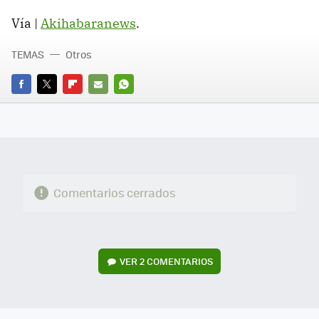
Vía |
Akihabaranews
.
TEMAS
Otros
FACEBOOK
TWITTER
FLIPBOARD
E-
WHATSAPP
MAIL
Comentarios cerrados
VER
2 COMENTARIOS