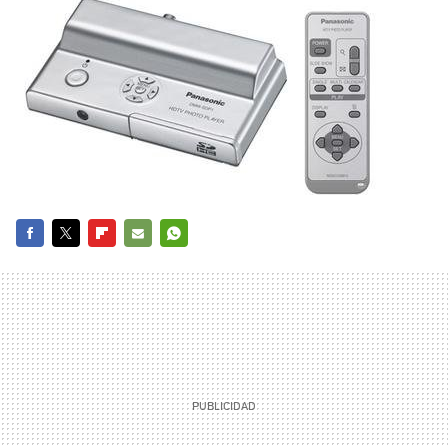
FACEBOOK
TWITTER
FLIPBOARD
E-
WHATSAPP
MAIL