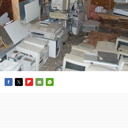
FACEBOOK
TWITTER
FLIPBOARD
E-
WHATSAPP
MAIL