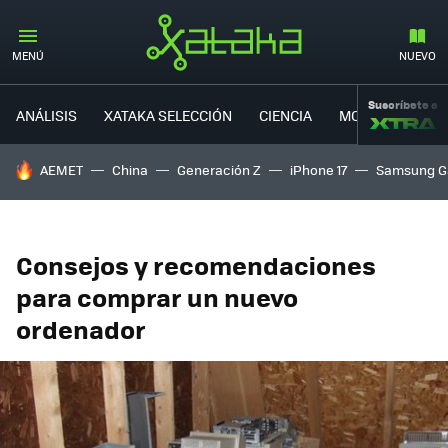
MENÚ
NUEVO
Suscríbete a
ANÁLISIS
XATAKA SELECCIÓN
CIENCIA
MOVILIDAD
HOY SE HABLA DE
AEMET
China
Generación Z
iPhone 17
Samsung G
Consejos y recomendaciones
para comprar un nuevo
ordenador