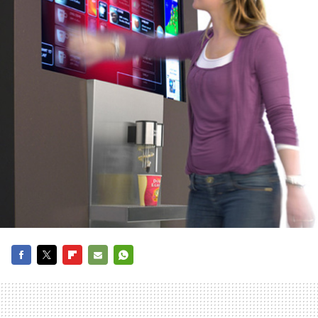
FACEBOOK
TWITTER
FLIPBOARD
E-
WHATSAPP
MAIL