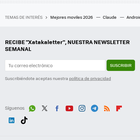
TEMAS DE INTERÉS
Mejores moviles 2026
Claude
Androi
RECIBE "Xatakaletter", NUESTRA NEWSLETTER
SEMANAL
SUSCRIBIR
Suscribiéndote aceptas nuestra
política de privacidad
Síguenos
Wh
Twit
Fac
You
Inst
Tele
RSS
Flip
ats
ter
ebo
tub
agr
gra
boa
Link
Tikt
App
ok
e
am
m
rd
edI
ok