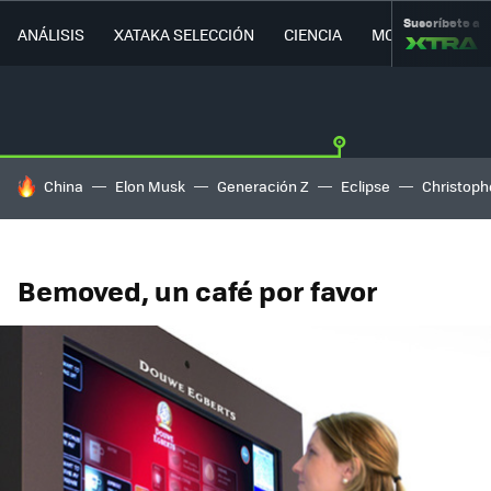
Suscríbete a
ANÁLISIS
XATAKA SELECCIÓN
CIENCIA
MOVILIDAD
HOY SE HABLA DE
China
Elon Musk
Generación Z
Eclipse
Christoph
Bemoved, un café por favor