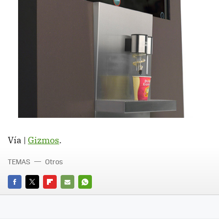
Vía |
Gizmos
.
TEMAS
Otros
FACEBOOK
TWITTER
FLIPBOARD
E-
WHATSAPP
MAIL