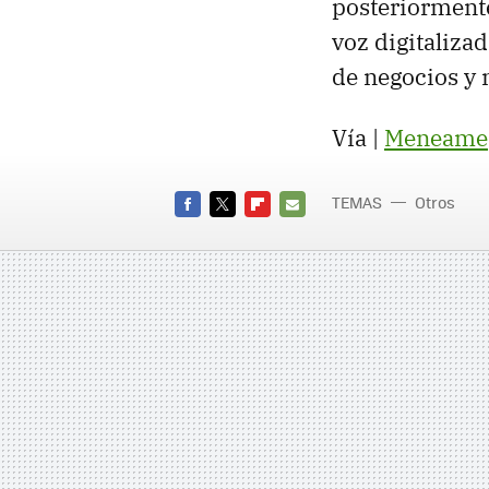
posteriormente
voz digitalizad
de negocios y 
Vía |
Meneame
TEMAS
Otros
FACEBOOK
TWITTER
FLIPBOARD
E-
MAIL