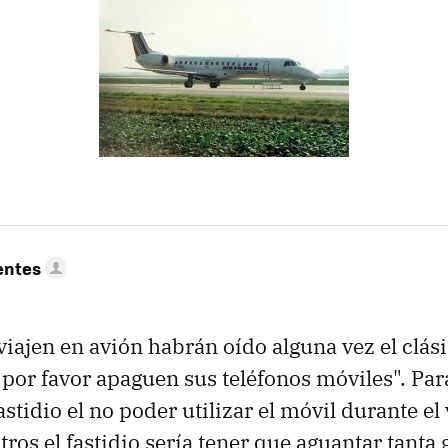
entes
viajen en avión habrán oído alguna vez el clás
por favor apaguen sus teléfonos móviles". Pa
stidio el no poder utilizar el móvil durante el
tros el fastidio sería tener que aguantar tanta