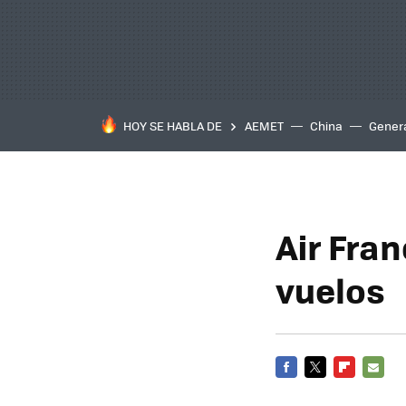
HOY SE HABLA DE
AEMET
China
Gener
Air Fran
vuelos
FACEBOOK
TWITTER
FLIPBOARD
E-