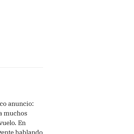
ico anuncio:
ra muchos
 vuelo. En
 gente hablando