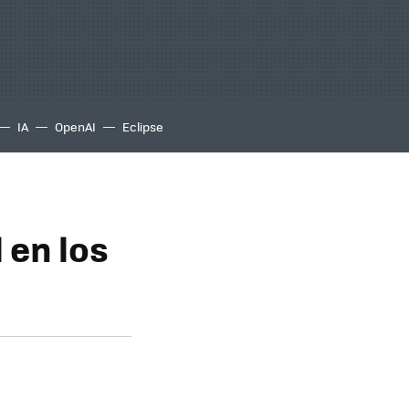
IA
OpenAI
Eclipse
 en los