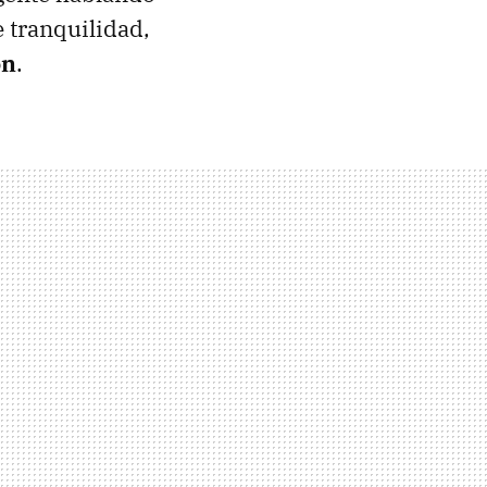
e tranquilidad,
ón
.