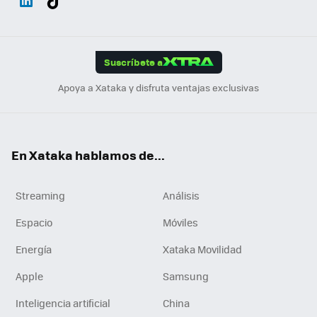
ats
ter
ebo
tub
agr
gra
boa
Link
Tikt
App
ok
e
am
m
rd
edI
ok
Suscríbete a
n
Apoya a Xataka y disfruta ventajas exclusivas
En Xataka hablamos de...
Streaming
Análisis
Espacio
Móviles
Energía
Xataka Movilidad
Apple
Samsung
Inteligencia artificial
China