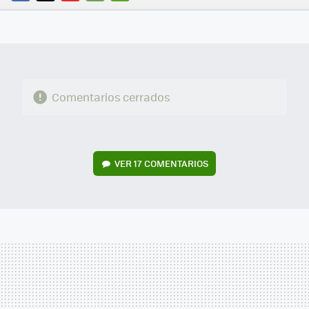
FACEBOOK
TWITTER
FLIPBOARD
E-
WHATSAPP
MAIL
Comentarios cerrados
VER
17 COMENTARIOS