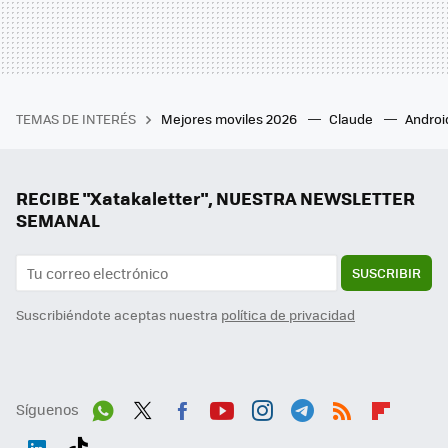
TEMAS DE INTERÉS
Mejores moviles 2026
Claude
Androi
RECIBE "Xatakaletter", NUESTRA NEWSLETTER
SEMANAL
SUSCRIBIR
Suscribiéndote aceptas nuestra
política de privacidad
Síguenos
Wh
Twit
Fac
You
Inst
Tele
RSS
Flip