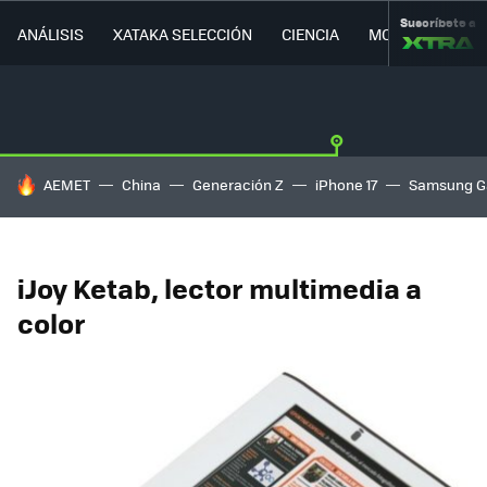
Suscríbete a
ANÁLISIS
XATAKA SELECCIÓN
CIENCIA
MOVILIDAD
HOY SE HABLA DE
AEMET
China
Generación Z
iPhone 17
Samsung G
iJoy Ketab, lector multimedia a
color