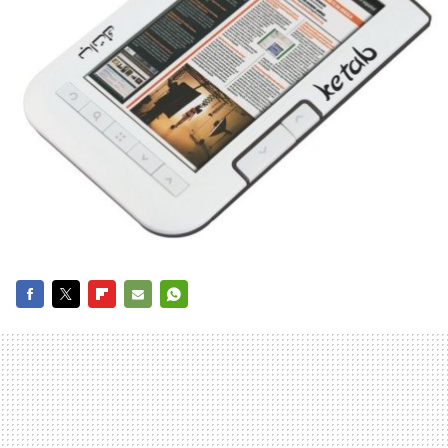
FACEBOOK
TWITTER
FLIPBOARD
E-
WHATSAPP
MAIL