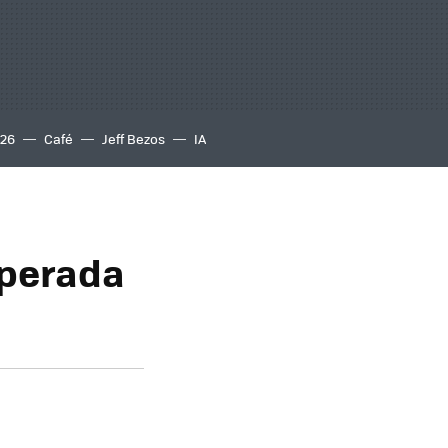
S26
Café
Jeff Bezos
IA
sperada