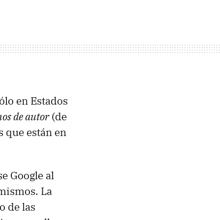
sólo en Estados
hos de autor
(de
s que están en
e Google al
 mismos. La
o de las