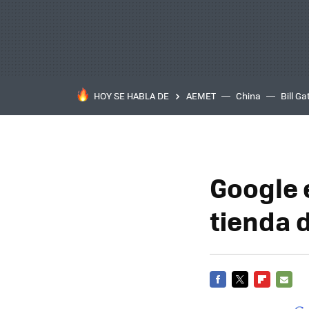
HOY SE HABLA DE
AEMET
China
Bill Ga
Google 
tienda d
FACEBOOK
TWITTER
FLIPBOARD
E-