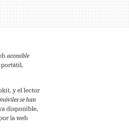
web
accesible
 portátil,
t, y el lector
 móviles se han
ya disponible,
por la web