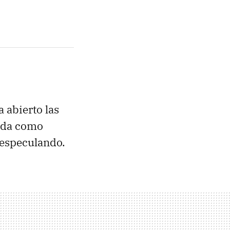
a abierto las
zada como
 especulando.