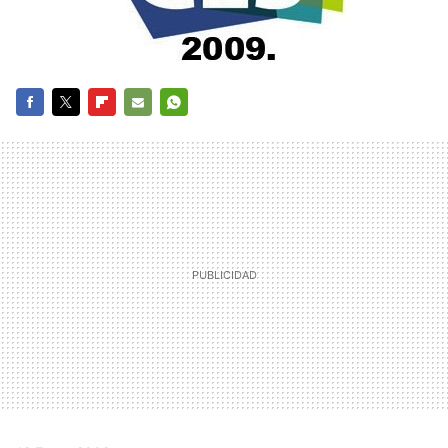
FACEBOOK
TWITTER
FLIPBOARD
E-
WHATSAPP
MAIL