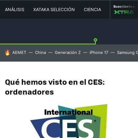
Suscríbete a
ANÁLISIS
XATAKA SELECCIÓN
CIENCIA
MOVILIDAD
HOY SE HABLA DE
AEMET
China
Generación Z
iPhone 17
Samsung G
Qué hemos visto en el CES:
ordenadores