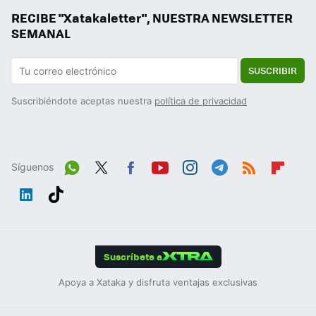
RECIBE "Xatakaletter", NUESTRA NEWSLETTER
SEMANAL
SUSCRIBIR
Suscribiéndote aceptas nuestra
política de privacidad
Síguenos
Wh
Twit
Fac
You
Inst
Tele
RSS
Flip
ats
ter
ebo
tub
agr
gra
boa
Link
Tikt
App
ok
e
am
m
rd
edIn
ok
Suscríbete a
Apoya a Xataka y disfruta ventajas exclusivas