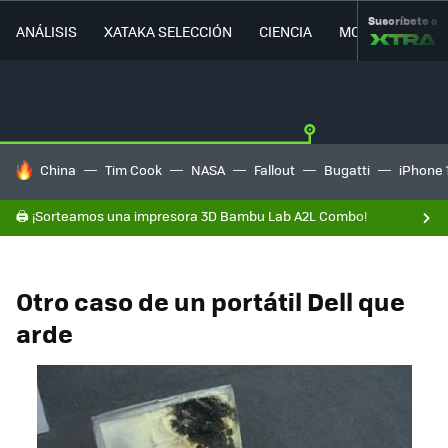
Suscríbete a
ANÁLISIS
XATAKA SELECCIÓN
CIENCIA
MOVILIDAD
HOY SE HABLA DE
China
Tim Cook
NASA
Fallout
Bugatti
iPhone 
🖨️ ¡Sorteamos una impresora 3D Bambu Lab A2L Combo!
Otro caso de un portátil Dell que
arde