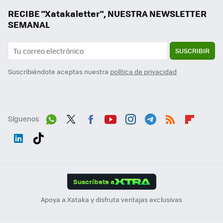
RECIBE "Xatakaletter", NUESTRA NEWSLETTER
SEMANAL
SUSCRIBIR
Suscribiéndote aceptas nuestra
política de privacidad
Síguenos
Wh
Twit
Fac
You
Inst
Tele
RSS
Flip
ats
ter
ebo
tub
agr
gra
boa
Link
Tikt
App
ok
e
am
m
rd
edI
ok
Suscríbete a
n
Apoya a Xataka y disfruta ventajas exclusivas