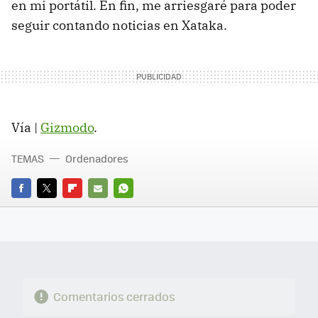
en mi portátil. En fin, me arriesgaré para poder
seguir contando noticias en Xataka.
Vía |
Gizmodo
.
TEMAS
Ordenadores
FACEBOOK
TWITTER
FLIPBOARD
E-
WHATSAPP
MAIL
Comentarios cerrados