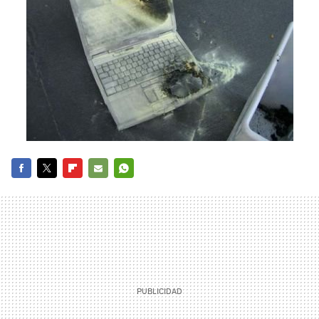
FACEBOOK
TWITTER
FLIPBOARD
E-
WHATSAPP
MAIL