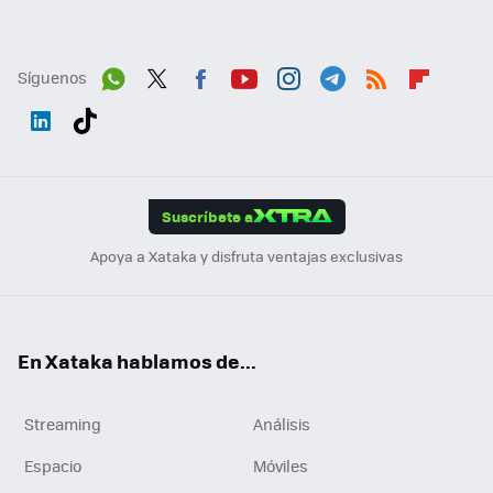
Síguenos
Wh
Twit
Fac
You
Inst
Tele
RSS
Flip
ats
ter
ebo
tub
agr
gra
boa
Link
Tikt
App
ok
e
am
m
rd
edI
ok
Suscríbete a
n
Apoya a Xataka y disfruta ventajas exclusivas
En Xataka hablamos de...
Streaming
Análisis
Espacio
Móviles