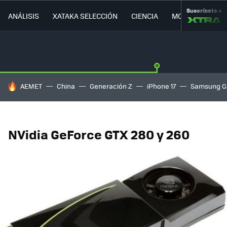
Suscríbete a
ANÁLISIS
XATAKA SELECCIÓN
CIENCIA
MOVILIDAD
HOY SE HABLA DE
AEMET
China
Generación Z
iPhone 17
Samsung G
NVidia GeForce GTX 280 y 260