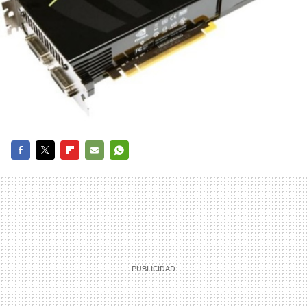
FACEBOOK
TWITTER
FLIPBOARD
E-
WHATSAPP
MAIL