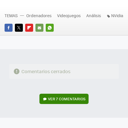
TEMAS
Ordenadores
Videojuegos
Análisis
NVidia
FACEBOOK
TWITTER
FLIPBOARD
E-
WHATSAPP
MAIL
Comentarios cerrados
VER
7 COMENTARIOS