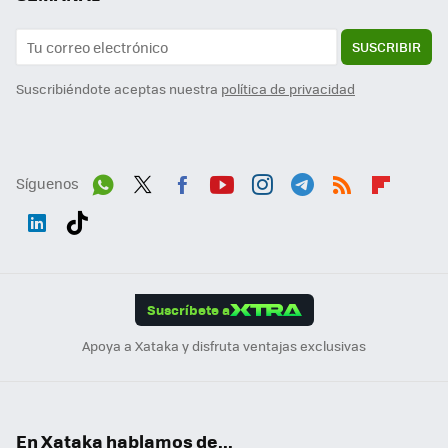
SUSCRIBIR
Suscribiéndote aceptas nuestra
política de privacidad
Síguenos
Wh
Twit
Fac
You
Inst
Tele
RSS
Flip
ats
ter
ebo
tub
agr
gra
boa
Link
Tikt
App
ok
e
am
m
rd
edI
ok
Suscríbete a
n
Apoya a Xataka y disfruta ventajas exclusivas
En Xataka hablamos de...