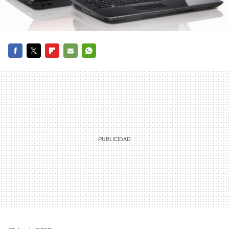
FACEBOOK
TWITTER
FLIPBOARD
E-
WHATSAPP
MAIL