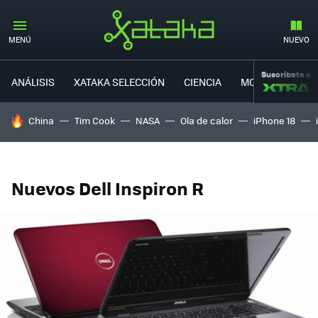
MENÚ
NUEVO
Suscríbete a
ANÁLISIS
XATAKA SELECCIÓN
CIENCIA
MOVILIDAD
HOY SE HABLA DE
China
Tim Cook
NASA
Ola de calor
iPhone 18
Nuevos Dell Inspiron R