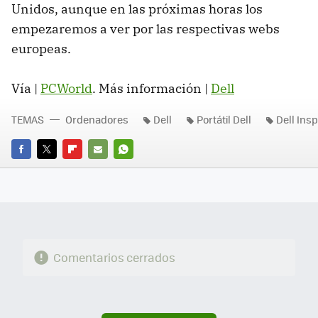
Unidos, aunque en las próximas horas los
empezaremos a ver por las respectivas webs
europeas.
Vía |
PCWorld
. Más información |
Dell
TEMAS
Ordenadores
Dell
Portátil Dell
Dell Insp
FACEBOOK
TWITTER
FLIPBOARD
E-
WHATSAPP
MAIL
Comentarios cerrados