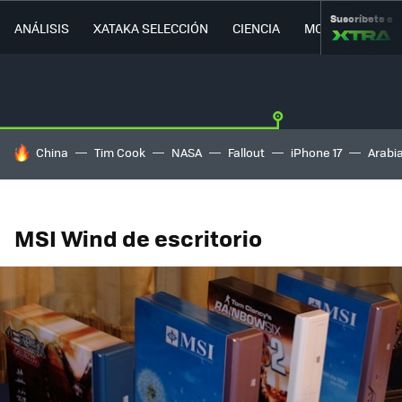
Suscríbete a
ANÁLISIS
XATAKA SELECCIÓN
CIENCIA
MOVILIDAD
HOY SE HABLA DE
China
Tim Cook
NASA
Fallout
iPhone 17
Arabi
MSI Wind de escritorio