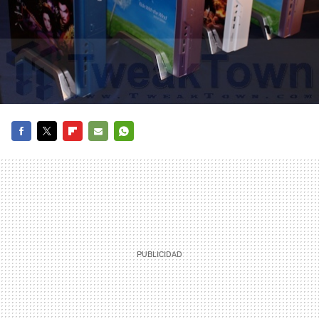
FACEBOOK
TWITTER
FLIPBOARD
E-
WHATSAPP
MAIL