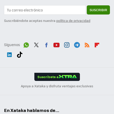
SUSCRIBIR
Suscribiéndote aceptas nuestra
política de privacidad
Síguenos
Wh
Twit
Fac
You
Inst
Tele
RSS
Flip
ats
ter
ebo
tub
agr
gra
boa
Link
Tikt
App
ok
e
am
m
rd
edI
ok
Suscríbete a
n
Apoya a Xataka y disfruta ventajas exclusivas
En Xataka hablamos de...