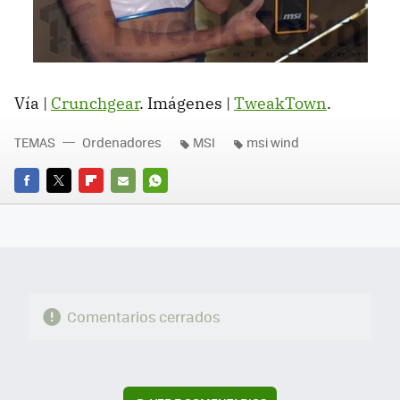
Vía |
Crunchgear
. Imágenes |
TweakTown
.
TEMAS
Ordenadores
MSI
msi wind
FACEBOOK
TWITTER
FLIPBOARD
E-
WHATSAPP
MAIL
Comentarios cerrados