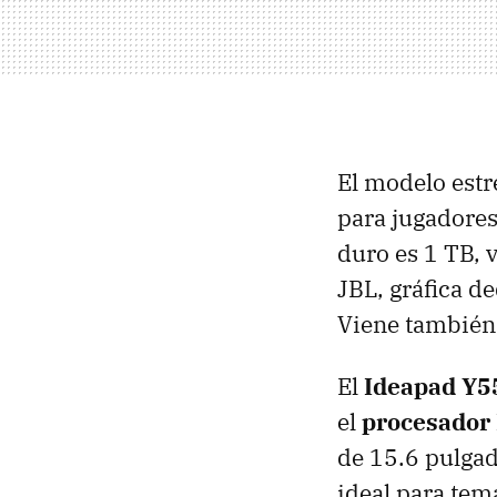
El modelo estre
para jugadores 
duro es 1 TB, 
JBL
, gráfica d
Viene también
El
Ideapad Y5
el
procesador 
de 15.6 pulgad
ideal para tem