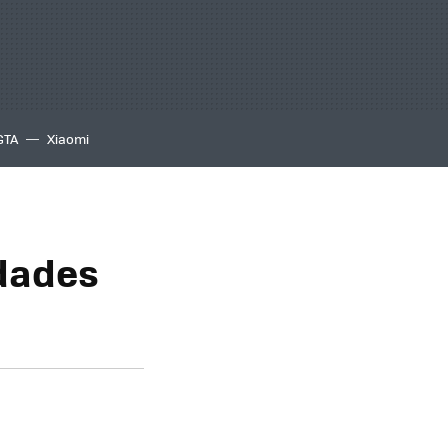
GTA
Xiaomi
dades