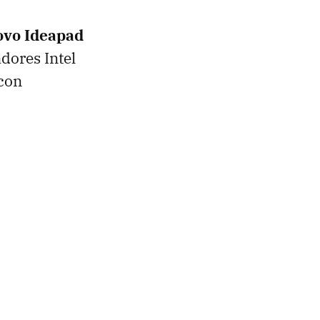
ovo Ideapad
dores Intel
con