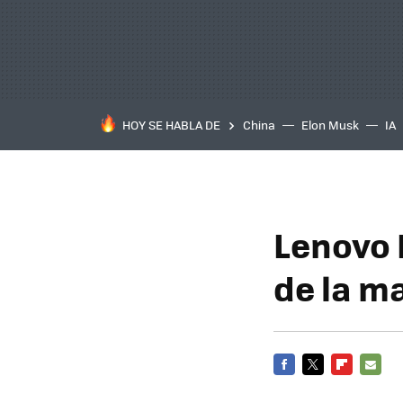
HOY SE HABLA DE
China
Elon Musk
IA
Lenovo 
de la m
FACEBOOK
TWITTER
FLIPBOARD
E-