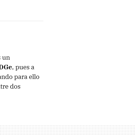
 un
eDGe
, pues a
zando para ello
tre dos