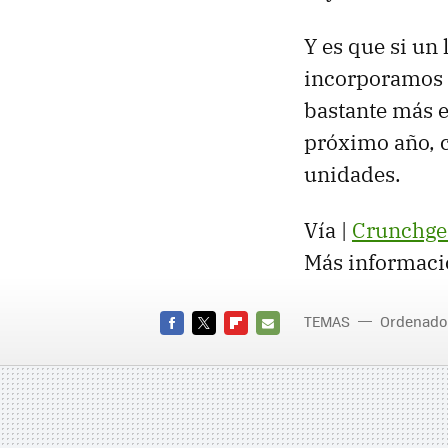
Y es que si un 
incorporamos ot
bastante más e
próximo año, c
unidades.
Vía |
Crunchge
Más informaci
TEMAS
Ordenado
FACEBOOK
TWITTER
FLIPBOARD
E-
MAIL