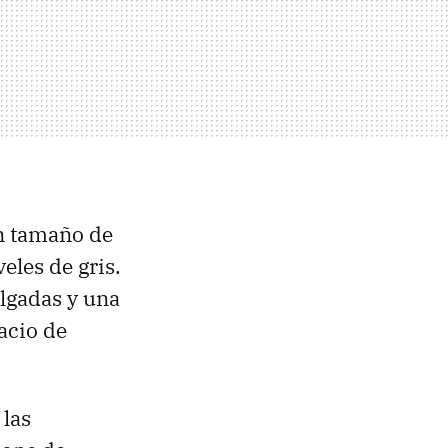
un tamaño de
eles de gris.
lgadas y una
acio de
 las