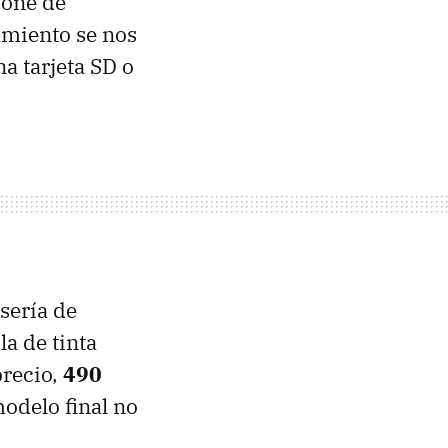
spone de
amiento se nos
a tarjeta SD o
sería de
la de tinta
precio,
490
odelo final no