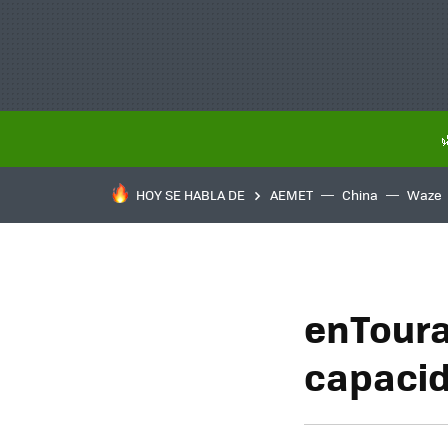
HOY SE HABLA DE
AEMET
China
Waze
enToura
capacid