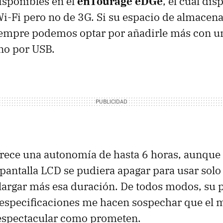
isponibles en el
enTourage eDGe
, el cual di
i-Fi pero no de 3G. Si su espacio de almacen
empre podemos optar por añadirle más con un
rno por
USB
.
ofrece una autonomía de hasta 6 horas, aunque 
 pantalla
LCD
se pudiera apagar para usar solo 
alargar más esa duración. De todos modos, su 
s especificaciones me hacen sospechar que el m
 espectacular como prometen.