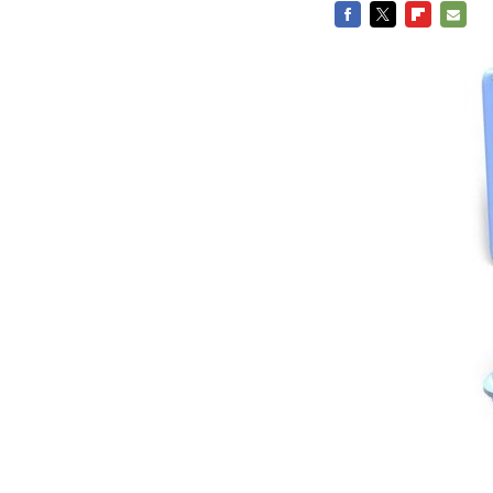
FACEBOOK
TWITTER
FLIPBOARD
E-
MAIL