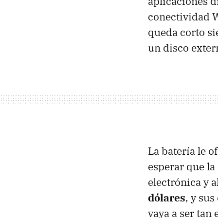
aplicaciones d
conectividad W
queda corto si
un disco exte
La batería le 
esperar que la
electrónica y 
dólares
, y su
vaya a ser tan