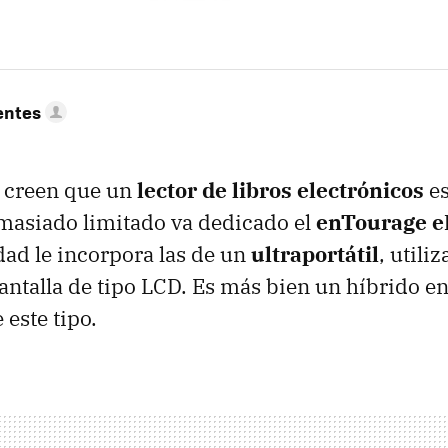
entes
e creen que un
lector de libros electrónicos
es
masiado limitado va dedicado el
enTourage 
dad le incorpora las de un
ultraportátil
, utili
ntalla de tipo
LCD
. Es más bien un híbrido en
 este tipo.