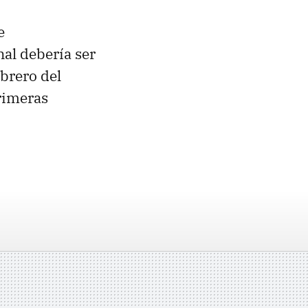
e
nal debería ser
brero del
rimeras