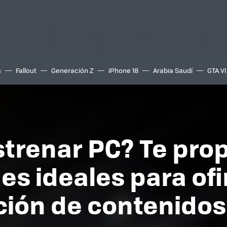
a
Fallout
Generación Z
iPhone 18
Arabia Saudí
GTA VI
strenar PC? Te pr
es ideales para of
ción de contenidos