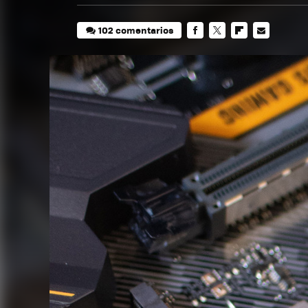
102 comentarios
FACEBOOK
TWITTER
FLIPBOARD
E-
MAIL