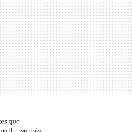
tes que
ios de uso más