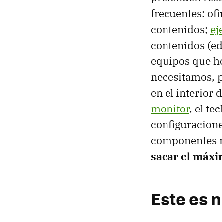
frecuentes: of
contenidos;
ej
contenidos (edi
equipos que h
necesitamos, 
en el interior 
monitor
, el te
configuracione
componentes m
sacar el máxi
Este es 