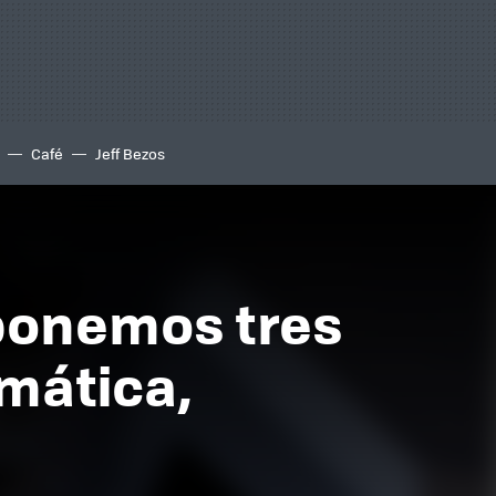
Café
Jeff Bezos
oponemos tres
imática,