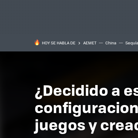
HOY SE HABLA DE
AEMET
China
Sequí
¿Decidido a e
configuracion
juegos y crea