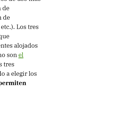
n de
n de
etc.). Los tres
 que
ntes alojados
omo son
el
s tres
 a elegir los
permiten