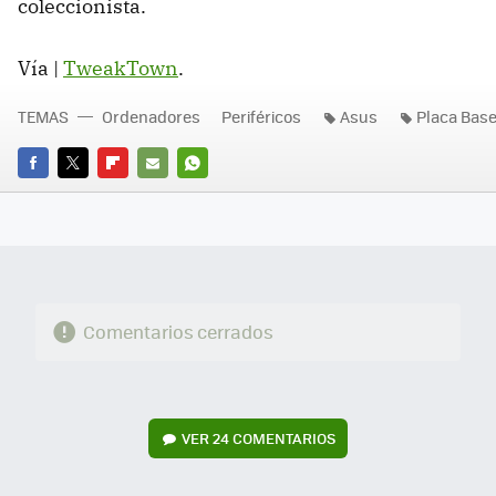
coleccionista.
Vía |
TweakTown
.
TEMAS
Ordenadores
Periféricos
Asus
Placa Bas
FACEBOOK
TWITTER
FLIPBOARD
E-
WHATSAPP
MAIL
Comentarios cerrados
VER
24 COMENTARIOS