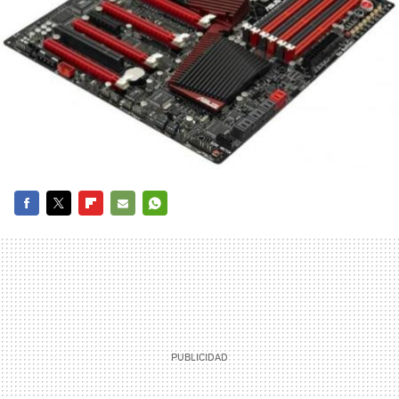
FACEBOOK
TWITTER
FLIPBOARD
E-
WHATSAPP
MAIL