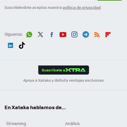
Suscribiéndote aceptas nuestra
política de privacidad
Síguenos
Wh
Twit
Fac
You
Inst
Tele
RSS
Flip
ats
ter
ebo
tub
agr
gra
boa
Link
Tikt
App
ok
e
am
m
rd
edI
ok
Suscríbete a
n
Apoya a Xataka y disfruta ventajas exclusivas
En Xataka hablamos de...
Streaming
Análisis