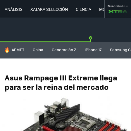
Suscríbete a
ANÁLISIS
XATAKA SELECCIÓN
CIENCIA
MOVILIDAD
HOY SE HABLA DE
AEMET
China
Generación Z
iPhone 17
Samsung G
Asus Rampage III Extreme llega
para ser la reina del mercado