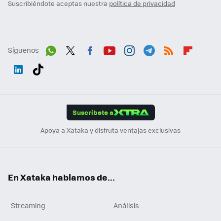
Suscribiéndote aceptas nuestra
política de privacidad
Síguenos
Wh
Twit
Fac
You
Inst
Tele
RSS
Flip
ats
ter
ebo
tub
agr
gra
boa
Link
Tikt
App
ok
e
am
m
rd
edI
ok
Suscríbete a
n
Apoya a Xataka y disfruta ventajas exclusivas
En Xataka hablamos de...
Streaming
Análisis