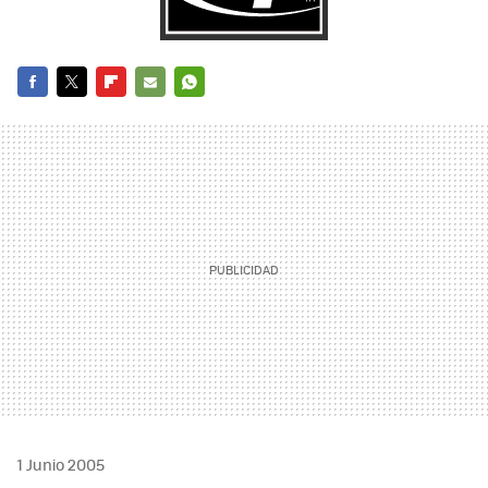
FACEBOOK
TWITTER
FLIPBOARD
E-
WHATSAPP
MAIL
1 Junio 2005