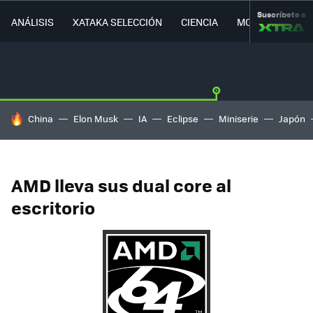
Suscríbete a
ANÁLISIS
XATAKA SELECCIÓN
CIENCIA
MOVILIDAD
HOY SE HABLA DE
China
Elon Musk
IA
Eclipse
Miniserie
Japón
AMD lleva sus dual core al
escritorio