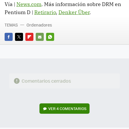
Vía |
News.com
. Más información sobre DRM en
Pentium D |
Retirario
,
Denker Über
.
TEMAS
Ordenadores
FACEBOOK
TWITTER
FLIPBOARD
E-
WHATSAPP
MAIL
Comentarios cerrados
VER
4 COMENTARIOS