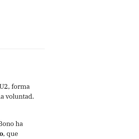
 U2, forma
a voluntad.
 Bono ha
jo
, que