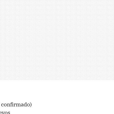
a confirmado)
evos