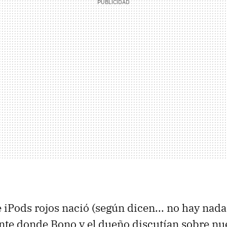
 iPods rojos nació (según dicen... no hay nad
nte donde Bono y el dueño discutían sobre nu