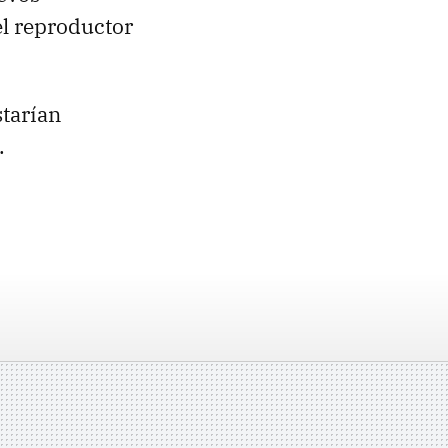
el reproductor
starían
.