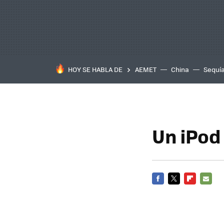
HOY SE HABLA DE
AEMET
China
Sequí
Un iPod 
FACEBOOK
TWITTER
FLIPBOARD
E-
MAIL