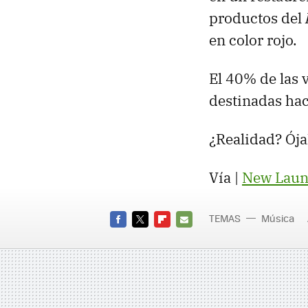
productos del
en color rojo.
El 40% de las 
destinadas hac
¿Realidad? Ójal
Vía |
New Laun
TEMAS
Música
FACEBOOK
TWITTER
FLIPBOARD
E-
MAIL