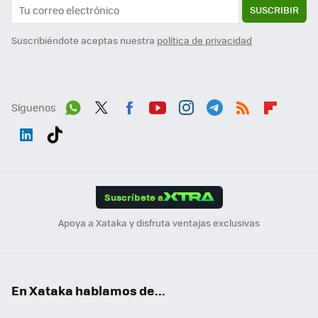
SUSCRIBIR
Suscribiéndote aceptas nuestra
política de privacidad
Síguenos
Wh
Twit
Fac
You
Inst
Tele
RSS
Flip
ats
ter
ebo
tub
agr
gra
boa
Link
Tikt
App
ok
e
am
m
rd
edI
ok
Suscríbete a
n
Apoya a Xataka y disfruta ventajas exclusivas
En Xataka hablamos de...