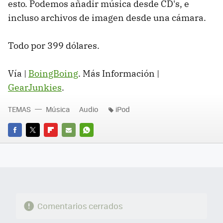
esto. Podemos añadir música desde CD's, e
incluso archivos de imagen desde una cámara.
Todo por 399 dólares.
Vía |
BoingBoing
. Más Información |
GearJunkies
.
TEMAS
Música
Audio
iPod
FACEBOOK
TWITTER
FLIPBOARD
E-
WHATSAPP
MAIL
Comentarios cerrados