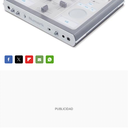
FACEBOOK
TWITTER
FLIPBOARD
E-
WHATSAPP
MAIL