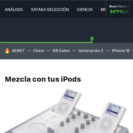
Suscríbete a
ANÁLISIS
XATAKA SELECCIÓN
CIENCIA
MOVILIDAD
HOY SE HABLA DE
AEMET
China
Bill Gates
Generación Z
iPhone 18
Mezcla con tus iPods