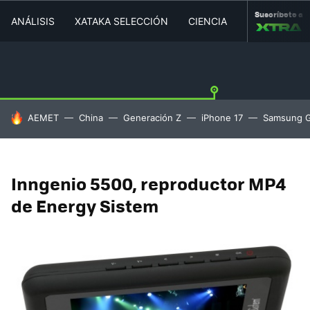
Suscríbete a
ANÁLISIS
XATAKA SELECCIÓN
CIENCIA
MOVILIDAD
HOY SE HABLA DE
AEMET
China
Generación Z
iPhone 17
Samsung G
Inngenio 5500, reproductor MP4
de Energy Sistem