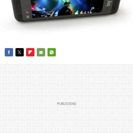
FACEBOOK
TWITTER
FLIPBOARD
E-
WHATSAPP
MAIL