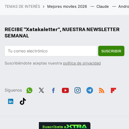
TEMAS DE INTERÉS
Mejores moviles 2026
Claude
Andro
RECIBE "Xatakaletter", NUESTRA NEWSLETTER
SEMANAL
SUSCRIBIR
Suscribiéndote aceptas nuestra
política de privacidad
Síguenos
Wh
Twit
Fac
You
Inst
Tele
RSS
Flip
ats
ter
ebo
tub
agr
gra
boa
Link
Tikt
App
ok
e
am
m
rd
edIn
ok
Suscríbete a