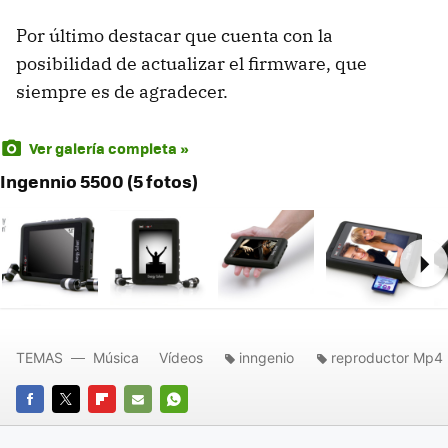
Por último destacar que cuenta con la
posibilidad de actualizar el firmware, que
siempre es de agradecer.
Ver galería completa »
Ingennio 5500 (5 fotos)
Ne
TEMAS
Música
Vídeos
inngenio
reproductor Mp4
FACEBOOK
TWITTER
FLIPBOARD
E-
WHATSAPP