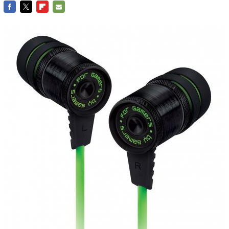
FACEBOOK
TWITTER
FLIPBOARD
E-
MAIL