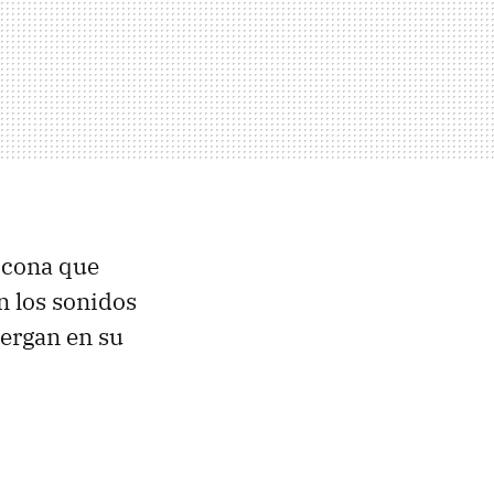
licona que
n los sonidos
ergan en su