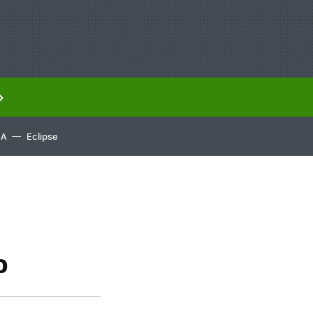
IA
Eclipse
o