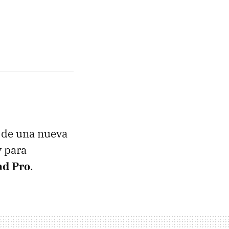
l de una nueva
y para
d Pro
.