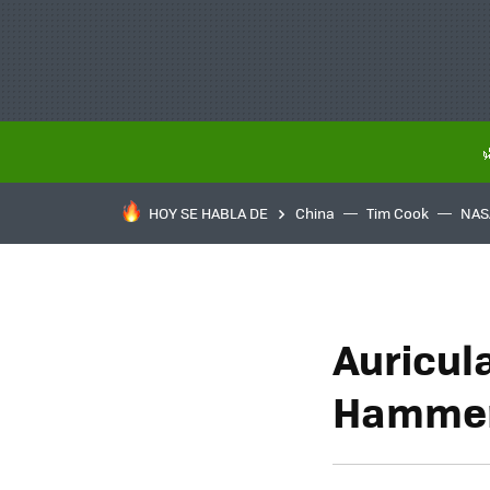
HOY SE HABLA DE
China
Tim Cook
NAS
Auricul
Hammer