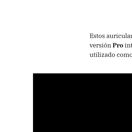
Estos auricula
versión
Pro
in
utilizado como