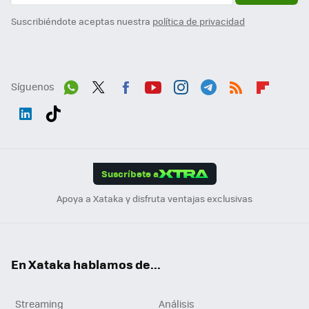
Suscribiéndote aceptas nuestra
política de privacidad
Síguenos
Wh
Twit
Fac
You
Inst
Tele
RSS
Flip
ats
ter
ebo
tub
agr
gra
boa
Link
Tikt
App
ok
e
am
m
rd
edI
ok
Suscríbete a
n
Apoya a Xataka y disfruta ventajas exclusivas
En Xataka hablamos de...
Streaming
Análisis