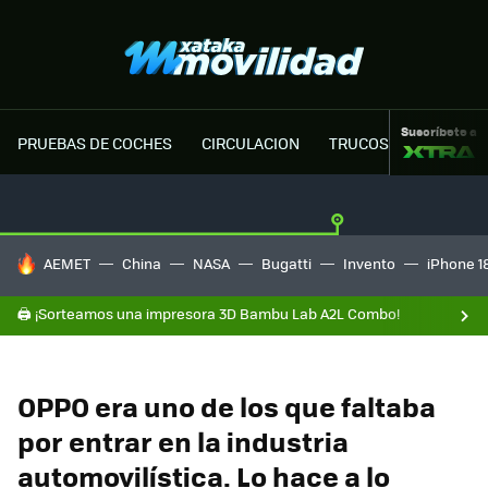
Suscríbete a
PRUEBAS DE COCHES
CIRCULACION
TRUCOS MOTOR
HOY SE HABLA DE
AEMET
China
NASA
Bugatti
Invento
iPhone 1
🖨️ ¡Sorteamos una impresora 3D Bambu Lab A2L Combo!
OPPO era uno de los que faltaba
por entrar en la industria
automovilística. Lo hace a lo