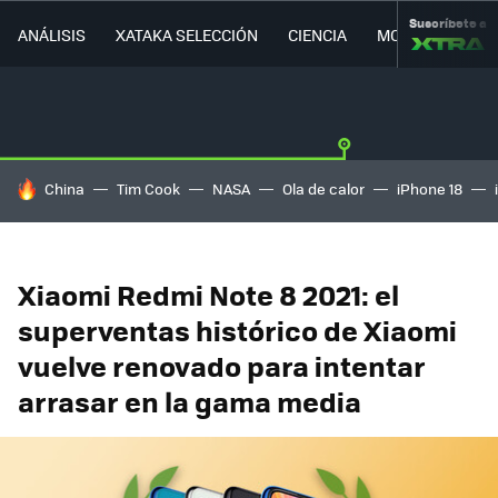
Suscríbete a
ANÁLISIS
XATAKA SELECCIÓN
CIENCIA
MOVILIDAD
HOY SE HABLA DE
China
Tim Cook
NASA
Ola de calor
iPhone 18
Xiaomi Redmi Note 8 2021: el
superventas histórico de Xiaomi
vuelve renovado para intentar
arrasar en la gama media