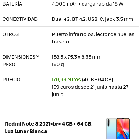
BATERÍA
4.000 mAh + carga rápida 18 W
CONECTIVIDAD
Dual 4G, BT 4.2, USB-C, jack 3,5 mm
OTROS
Puerto infrarrojos, lector de huellas
trasero
DIMENSIONES Y
158,3 x 75,3 x 8,35 mm
PESO
190 g
PRECIO
179,99 euros
(4 GB + 64 GB)
159 euros desde 21 junio hasta 27
junio
Redmi Note 8 2021<br> 4 GB + 64 GB,
Luz Lunar Blanca