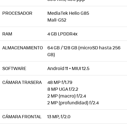
PROCESADOR
MediaTek Helio G85
Mali-G52
RAM
4 GB LPDDR4x
ALMACENAMIENTO
64 GB / 128 GB (microSD hasta 256
GB)
SOFTWARE
Android 11 + MIUI 12.5
CÁMARA TRASERA
48 MP f/1.79
8 MP UGA f/2.2
2 MP (macro) f/2.4
2 MP (profundidad) f/2.4
CÁMARA FRONTAL
13 MP, f/2.0