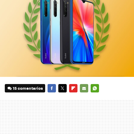
15 comentarios
FACEBOOK
TWITTER
FLIPBOARD
E-
WHATSAPP
MAIL