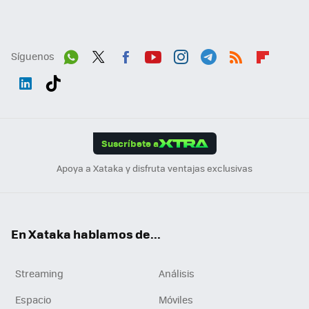
Síguenos
Wh
Twit
Fac
You
Inst
Tele
RSS
Flip
ats
ter
ebo
tub
agr
gra
boa
Link
Tikt
App
ok
e
am
m
rd
edI
ok
Suscríbete a
n
Apoya a Xataka y disfruta ventajas exclusivas
En Xataka hablamos de...
Streaming
Análisis
Espacio
Móviles