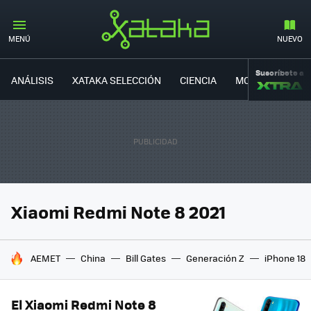
MENÚ
NUEVO
Suscríbete a
ANÁLISIS
XATAKA SELECCIÓN
CIENCIA
MOVILIDAD
Xiaomi Redmi Note 8 2021
HOY SE HABLA DE
AEMET
China
Bill Gates
Generación Z
iPhone 18
El Xiaomi Redmi Note 8