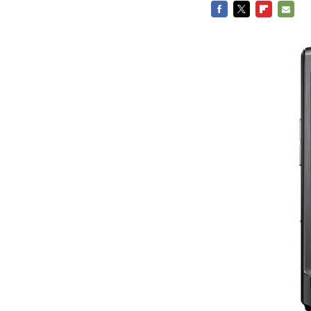
FACEBOOK
TWITTER
FLIPBOARD
E-
MAIL