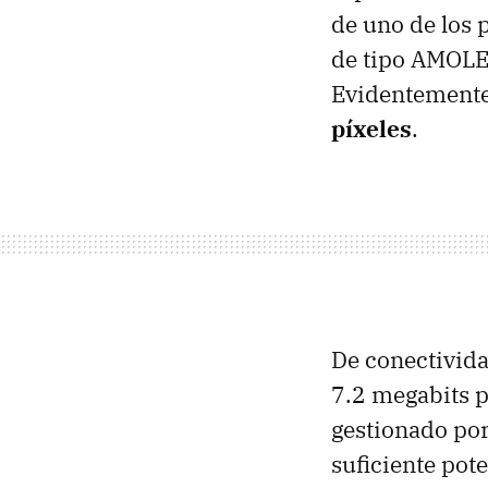
de uno de los 
de tipo
AMOL
Evidentemente,
píxeles
.
De conectivid
7.2 megabits p
gestionado po
suficiente pot