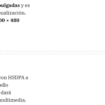
pulgadas
y es
sualización.
00 × 480
 con
HSDPA
a
ello
 dará
multimedia.