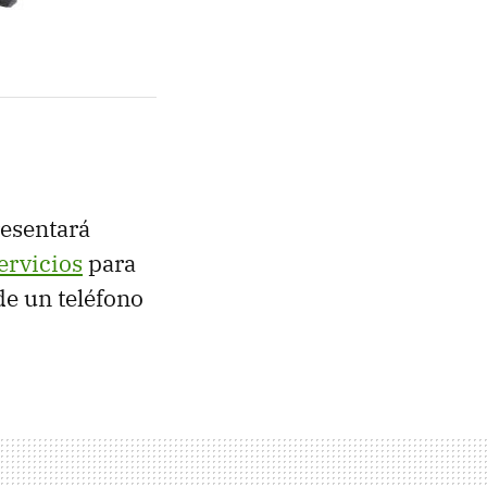
resentará
ervicios
para
e un teléfono