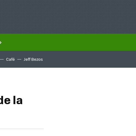
Café
Jeff Bezos
e la