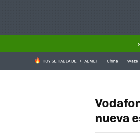
HOY SE HABLA DE
AEMET
China
Waze
Vodafon
nueva e