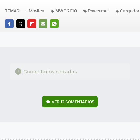
TEMAS
Móviles
MWC 2010
Powermat
Cargador
FACEBOOK
TWITTER
FLIPBOARD
E-
WHATSAPP
MAIL
Comentarios cerrados
VER
12 COMENTARIOS