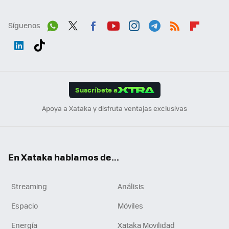
Síguenos
Wh
Twit
Fac
You
Inst
Tele
RSS
Flip
ats
ter
ebo
tub
agr
gra
boa
Link
Tikt
App
ok
e
am
m
rd
edI
ok
Suscríbete a
n
Apoya a Xataka y disfruta ventajas exclusivas
En Xataka hablamos de...
Streaming
Análisis
Espacio
Móviles
Energía
Xataka Movilidad