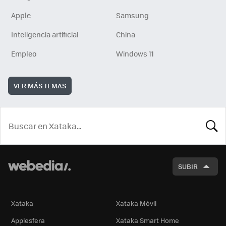
Apple
Samsung
Inteligencia artificial
China
Empleo
Windows 11
VER MÁS TEMAS
BUSCA
SUBIR
Xataka
Xataka Móvil
Applesfera
Xataka Smart Home