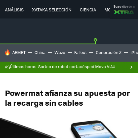
Suscríbete a
ANÁLISIS
XATAKA SELECCIÓN
CIENCIA
MOVILIDAD
HOY SE HABLA DE
AEMET
China
Waze
Fallout
Generación Z
iPh
🌿¡Últimas horas! Sorteo de robot cortacésped Mova ViAX
Powermat afianza su apuesta por
la recarga sin cables