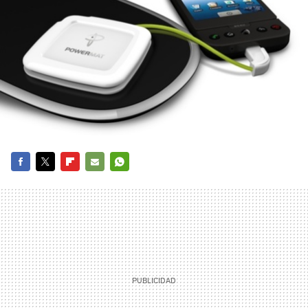
FACEBOOK
TWITTER
FLIPBOARD
E-
WHATSAPP
MAIL