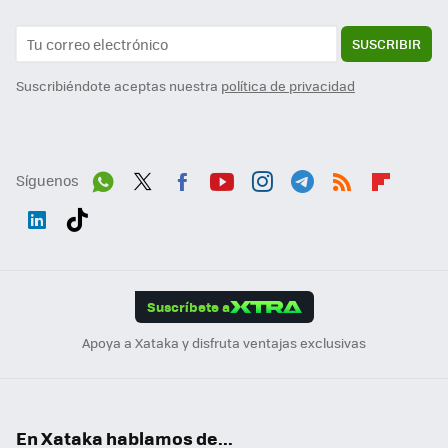
SUSCRIBIR
Suscribiéndote aceptas nuestra
política de privacidad
Síguenos
Wh
Twit
Fac
You
Inst
Tele
RSS
Flip
ats
ter
ebo
tub
agr
gra
boa
Link
Tikt
App
ok
e
am
m
rd
edI
ok
Suscríbete a
n
Apoya a Xataka y disfruta ventajas exclusivas
En Xataka hablamos de...