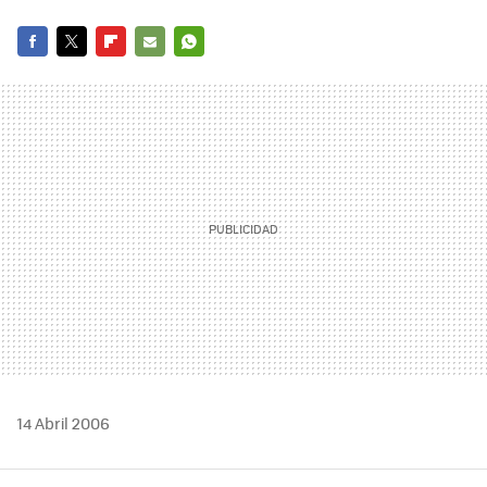
FACEBOOK
TWITTER
FLIPBOARD
E-
WHATSAPP
MAIL
14 Abril 2006