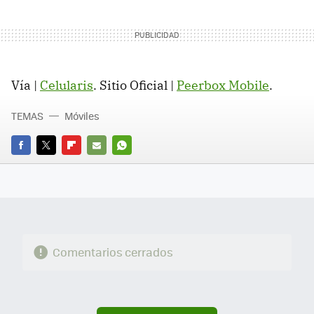
Vía |
Celularis
. Sitio Oficial |
Peerbox Mobile
.
TEMAS
Móviles
FACEBOOK
TWITTER
FLIPBOARD
E-
WHATSAPP
MAIL
Comentarios cerrados