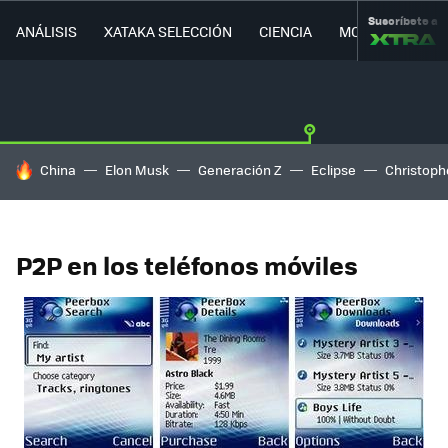
Suscríbete a
ANÁLISIS
XATAKA SELECCIÓN
CIENCIA
MOVILIDAD
HOY SE HABLA DE
China
Elon Musk
Generación Z
Eclipse
Christoph
P2P en los teléfonos móviles