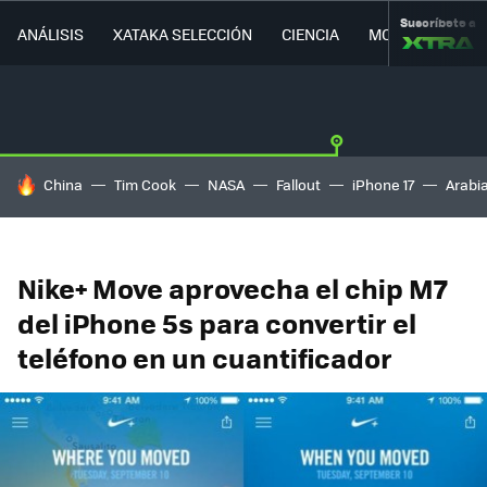
Suscríbete a
ANÁLISIS
XATAKA SELECCIÓN
CIENCIA
MOVILIDAD
HOY SE HABLA DE
China
Tim Cook
NASA
Fallout
iPhone 17
Arabi
Nike+ Move aprovecha el chip M7
del iPhone 5s para convertir el
teléfono en un cuantificador