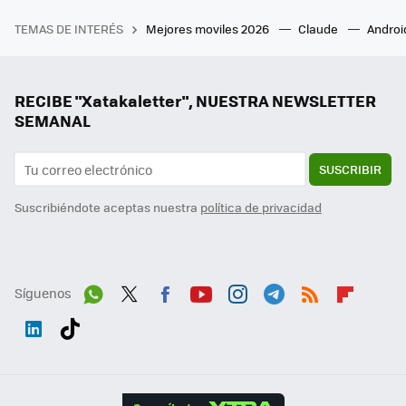
TEMAS DE INTERÉS
Mejores moviles 2026
Claude
Androi
RECIBE "Xatakaletter", NUESTRA NEWSLETTER
SEMANAL
SUSCRIBIR
Suscribiéndote aceptas nuestra
política de privacidad
Síguenos
Wh
Twit
Fac
You
Inst
Tele
RSS
Flip
ats
ter
ebo
tub
agr
gra
boa
Link
Tikt
App
ok
e
am
m
rd
edI
ok