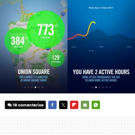
19 comentarios
FACEBOOK
TWITTER
FLIPBOARD
E-
WHATSAPP
MAIL