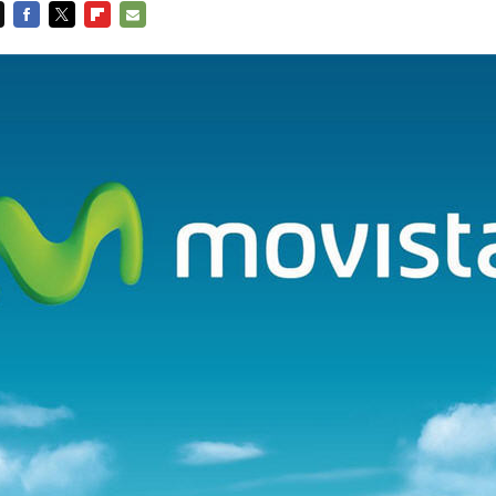
FACEBOOK
TWITTER
FLIPBOARD
E-
MAIL