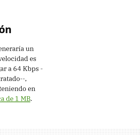
ión
eneraría un
velocidad es
gar a 64 Kbps -
tratado--,
 teniendo en
ca de 1 MB
.