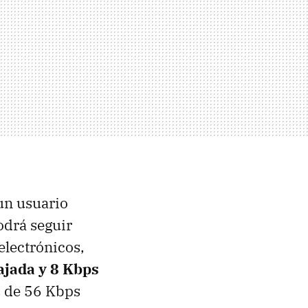
un usuario
odrá seguir
electrónicos,
bajada y 8 Kbps
s de 56 Kbps