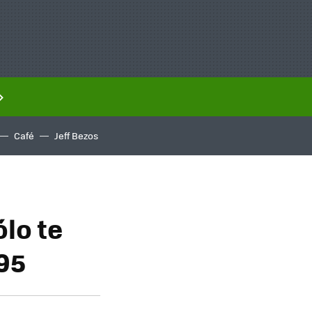
Café
Jeff Bezos
ólo te
995