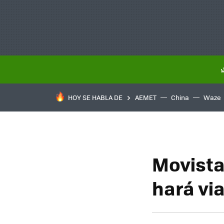
HOY SE HABLA DE
AEMET
China
Waze
Movistar
hará via