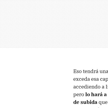
Eso tendrá un
exceda esa cap
accediendo a I
pero
lo hará a
de subida
que 