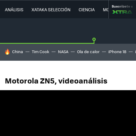
Suscríbete a
ANÁLISIS
XATAKA SELECCIÓN
CIENCIA
MOVILIDAD
HOY SE HABLA DE
China
Tim Cook
NASA
Ola de calor
iPhone 18
Motorola ZN5, videoanálisis