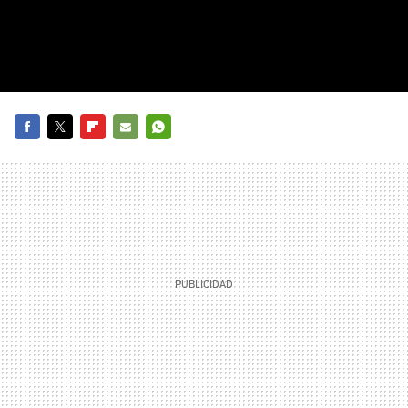
FACEBOOK
TWITTER
FLIPBOARD
E-
WHATSAPP
MAIL