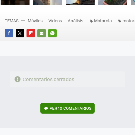
Ne
TEMAS
Móviles
Vídeos
Análisis
Motorola
motor
FACEBOOK
TWITTER
FLIPBOARD
E-
WHATSAPP
MAIL
Comentarios cerrados
VER
10 COMENTARIOS