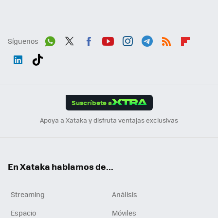
Síguenos
Wh
Twit
Fac
You
Inst
Tele
RSS
Flip
ats
ter
ebo
tub
agr
gra
boa
Link
Tikt
App
ok
e
am
m
rd
edI
ok
Suscríbete a
n
Apoya a Xataka y disfruta ventajas exclusivas
En Xataka hablamos de...
Streaming
Análisis
Espacio
Móviles