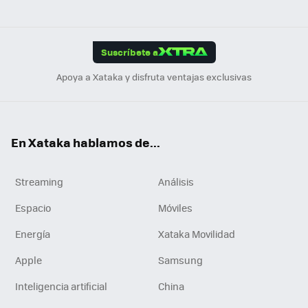
ats
ter
ebo
tub
agr
gra
boa
Link
Tikt
App
ok
e
am
m
rd
edI
ok
Suscríbete a
n
Apoya a Xataka y disfruta ventajas exclusivas
En Xataka hablamos de...
Streaming
Análisis
Espacio
Móviles
Energía
Xataka Movilidad
Apple
Samsung
Inteligencia artificial
China