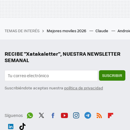
TEMAS DE INTERÉS
Mejores moviles 2026
Claude
Androi
RECIBE "Xatakaletter", NUESTRA NEWSLETTER
SEMANAL
SUSCRIBIR
Suscribiéndote aceptas nuestra
política de privacidad
Síguenos
Wh
Twit
Fac
You
Inst
Tele
RSS
Flip