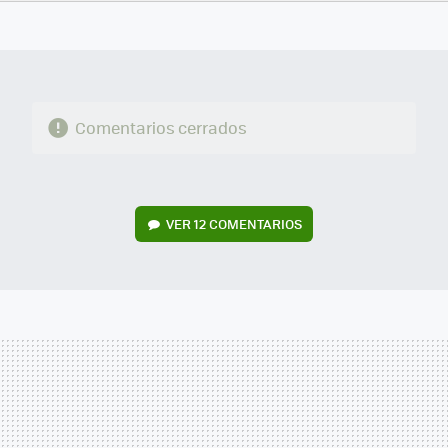
FACEBOOK
TWITTER
FLIPBOARD
E-
WHATSAPP
MAIL
Comentarios cerrados
VER
12 COMENTARIOS