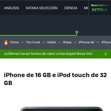
Suscríbete a
ANÁLISIS
XATAKA SELECCIÓN
CIENCIA
MOVILIDAD
HOY SE HABLA DE
China
Tim Cook
NASA
Waze
iPhone Air
iPhone
🌿¡Últimas horas! Sorteo de robot cortacésped Mova ViAX
iPhone de 16 GB e iPod touch de 32
GB