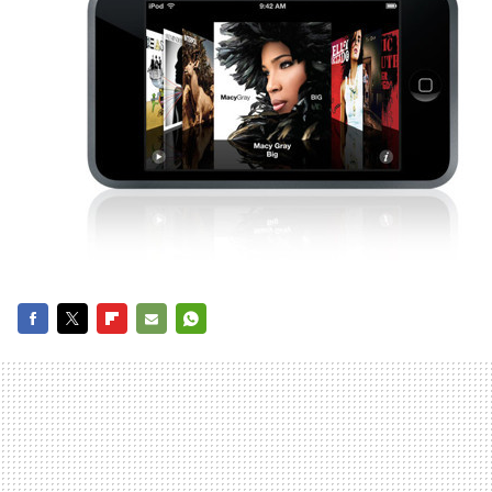
FACEBOOK
TWITTER
FLIPBOARD
E-
WHATSAPP
MAIL