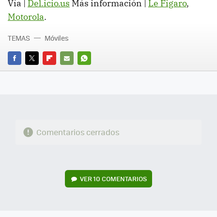
Vía |
Del.icio.us
Más información |
Le Figaro
,
Motorola
.
TEMAS
Móviles
FACEBOOK
TWITTER
FLIPBOARD
E-
WHATSAPP
MAIL
Comentarios cerrados
VER
10 COMENTARIOS