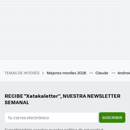
TEMAS DE INTERÉS
Mejores moviles 2026
Claude
Androi
RECIBE "Xatakaletter", NUESTRA NEWSLETTER
SEMANAL
SUSCRIBIR
Suscribiéndote aceptas nuestra
política de privacidad