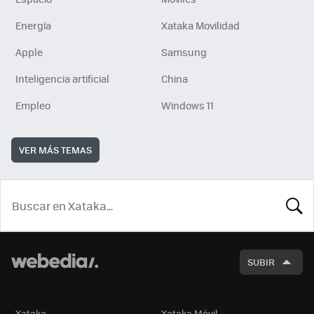
Energía
Xataka Movilidad
Apple
Samsung
Inteligencia artificial
China
Empleo
Windows 11
VER MÁS TEMAS
BUSCA
SUBIR
Xataka
Xataka Móvil