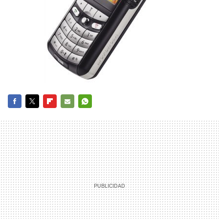
FACEBOOK
TWITTER
FLIPBOARD
E-
WHATSAPP
MAIL