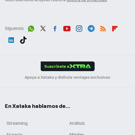
Síguenos
Wh
Twit
Fac
You
Inst
Tele
RSS
Flip
ats
ter
ebo
tub
agr
gra
boa
Link
Tikt
App
ok
e
am
m
rd
edI
ok
Suscríbete a
n
Apoya a Xataka y disfruta ventajas exclusivas
En Xataka hablamos de...
Streaming
Análisis
Espacio
Móviles