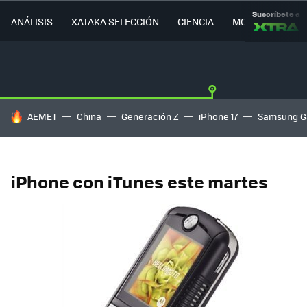
Suscríbete a
ANÁLISIS
XATAKA SELECCIÓN
CIENCIA
MOVILIDAD
HOY SE HABLA DE
AEMET
China
Generación Z
iPhone 17
Samsung G
iPhone con iTunes este martes