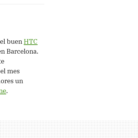
del buen
HTC
en Barcelona.
te
 el mes
dores un
ne
.