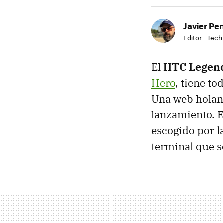
Javier Pe
Editor - Tech
El
HTC Legen
Hero
, tiene t
Una web holand
lanzamiento. E
escogido por l
terminal que s