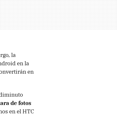
go, la
ndroid en la
convertirán en
 diminuto
ara de fotos
nos en el HTC