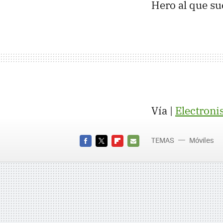
Hero al que su
Vía |
Electroni
TEMAS
Móviles
FACEBOOK
TWITTER
FLIPBOARD
E-
MAIL