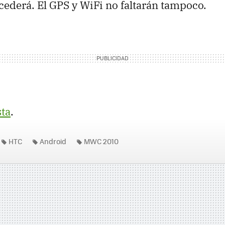
cederá. El GPS y WiFi no faltarán tampoco.
sta
.
HTC
Android
MWC 2010