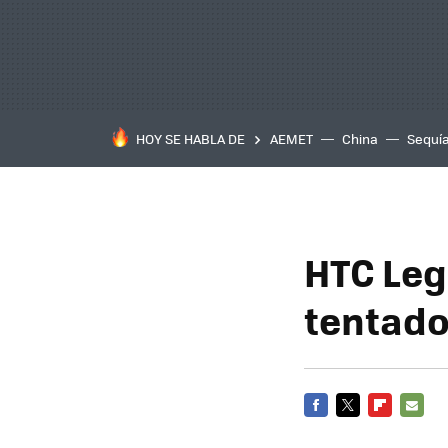
HOY SE HABLA DE
AEMET
China
Sequí
HTC Leg
tentado
FACEBOOK
TWITTER
FLIPBOARD
E-