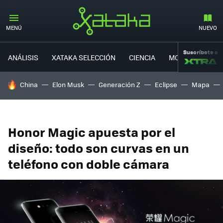
MENÚ
NUEVO
Suscríbete a
ANÁLISIS
XATAKA SELECCIÓN
CIENCIA
MOVILIDAD
HOY SE HABLA DE
China
Elon Musk
Generación Z
Eclipse
Mapa
Honor Magic apuesta por el
diseño: todo son curvas en un
teléfono con doble cámara