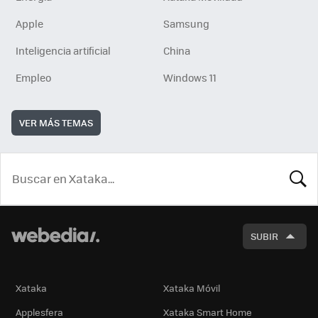
Apple
Samsung
Inteligencia artificial
China
Empleo
Windows 11
VER MÁS TEMAS
BUSCA
SUBIR
Xataka
Xataka Móvil
Applesfera
Xataka Smart Home