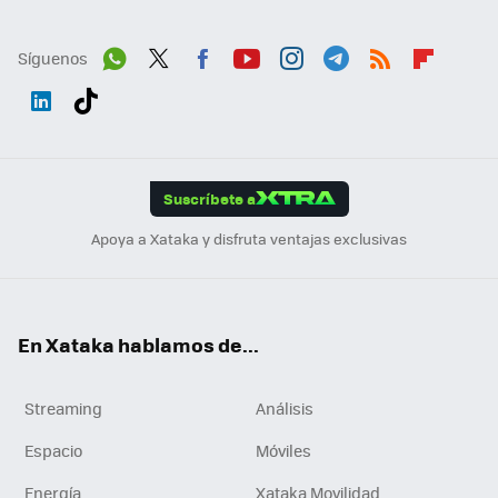
Síguenos
Wh
Twit
Fac
You
Inst
Tele
RSS
Flip
ats
ter
ebo
tub
agr
gra
boa
Link
Tikt
App
ok
e
am
m
rd
edI
ok
Suscríbete a
n
Apoya a Xataka y disfruta ventajas exclusivas
En Xataka hablamos de...
Streaming
Análisis
Espacio
Móviles
Energía
Xataka Movilidad