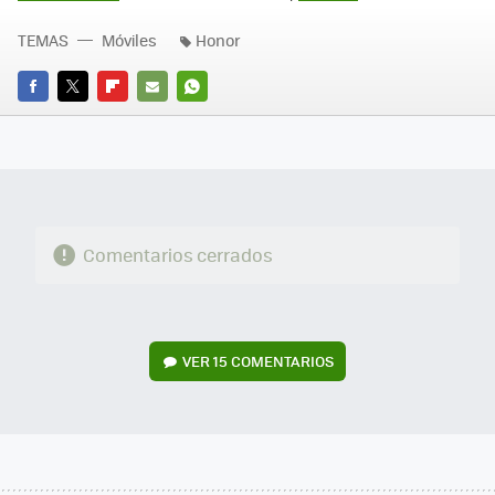
TEMAS
Móviles
Honor
FACEBOOK
TWITTER
FLIPBOARD
E-
WHATSAPP
MAIL
Comentarios cerrados
VER
15 COMENTARIOS