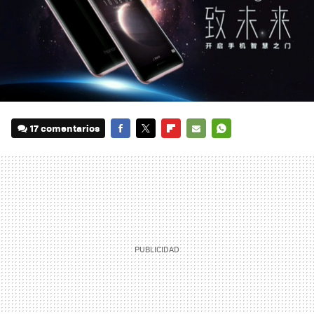
17 comentarios
FACEBOOK
TWITTER
FLIPBOARD
E-
WHATSAPP
MAIL