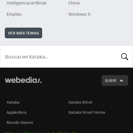
Inteligencia artificial
China
Empleo
Windows 11
VER MÁS TEMAS
BUSCA
SUBIR
Xataka
Xataka Móvil
Applesfera
Xataka Smart Home
Mundo Xiaomi