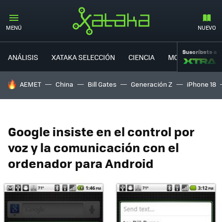
MENÚ
NUEVO
Suscríbete a
ANÁLISIS
XATAKA SELECCIÓN
CIENCIA
MOVILIDAD
HOY SE HABLA DE
AEMET
China
Bill Gates
Generación Z
iPhone 18
Google insiste en el control por
voz y la comunicación con el
ordenador para Android