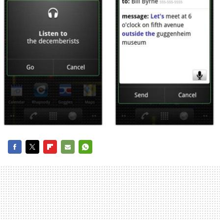
FACEBOOK
TWITTER
FLIPBOARD
E-
WHATSAPP
MAIL