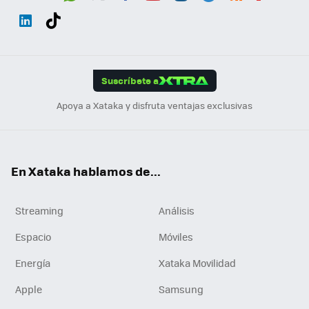
Wh
Twit
Fac
You
Inst
Tele
RSS
Flip
ats
ter
ebo
tub
agr
gra
boa
Link
Tikt
App
ok
e
am
m
rd
edI
ok
Suscríbete a
n
Apoya a Xataka y disfruta ventajas exclusivas
En Xataka hablamos de...
Streaming
Análisis
Espacio
Móviles
Energía
Xataka Movilidad
Apple
Samsung