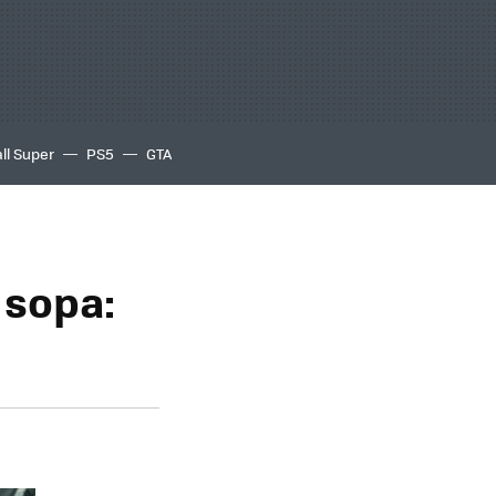
ll Super
PS5
GTA
 sopa: