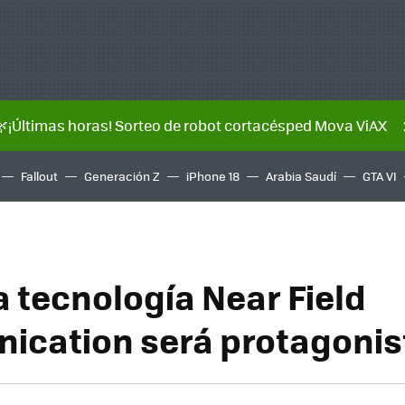
🌿¡Últimas horas! Sorteo de robot cortacésped Mova ViAX
Fallout
Generación Z
iPhone 18
Arabia Saudí
GTA VI
a tecnología Near Field
cation será protagonis