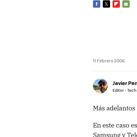
FACEBOOK
TWITTER
FLIPBOARD
E-
MAIL
11 Febrero 2006
Javier Pe
Editor - Tech
Más adelantos 
En este caso e
Samsung y Tele