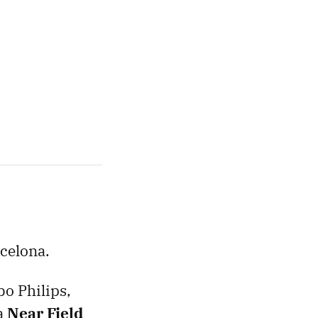
celona.
bo Philips,
ía
Near Field