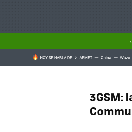
HOY SE HABLA DE
AEMET
China
Waze
3GSM: l
Communi