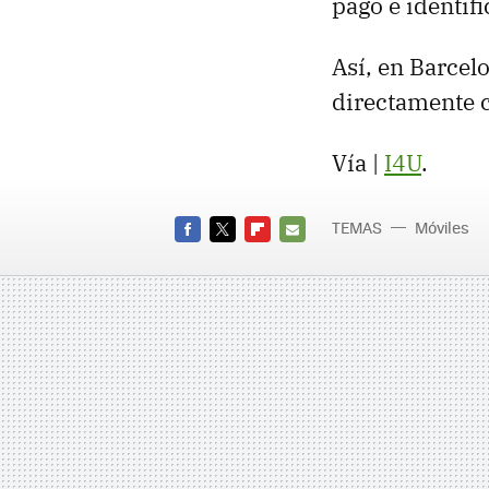
pago e identif
Así, en Barcel
directamente c
Vía |
I4U
.
TEMAS
Móviles
FACEBOOK
TWITTER
FLIPBOARD
E-
MAIL