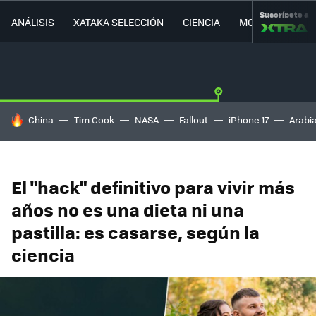
Suscríbete a
ANÁLISIS
XATAKA SELECCIÓN
CIENCIA
MOVILIDAD
HOY SE HABLA DE
China
Tim Cook
NASA
Fallout
iPhone 17
Arabi
El "hack" definitivo para vivir más
años no es una dieta ni una
pastilla: es casarse, según la
ciencia