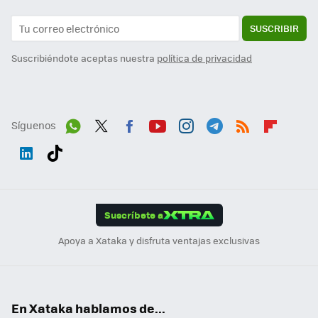
SUSCRIBIR
Suscribiéndote aceptas nuestra
política de privacidad
Síguenos
Wh
Twit
Fac
You
Inst
Tele
RSS
Flip
ats
ter
ebo
tub
agr
gra
boa
Link
Tikt
App
ok
e
am
m
rd
edI
ok
Suscríbete a
n
Apoya a Xataka y disfruta ventajas exclusivas
En Xataka hablamos de...