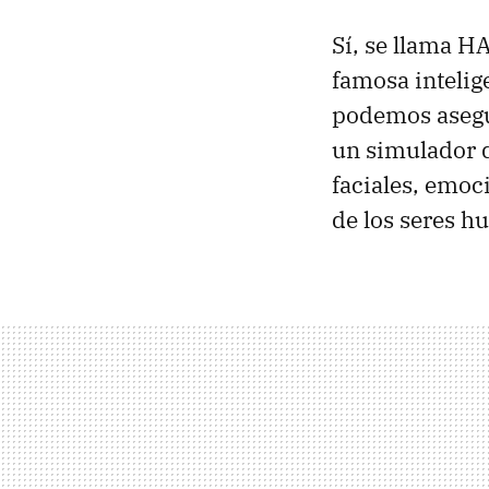
Sí, se llama H
famosa intelige
podemos asegu
un simulador d
faciales, emoc
de los seres h