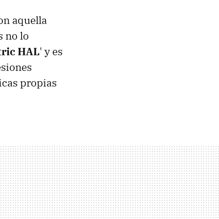
on aquella
s no lo
tric HAL
' y es
esiones
icas propias