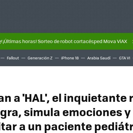
🌿¡Últimas horas! Sorteo de robot cortacésped Mova ViAX
Fallout
Generación Z
iPhone 18
Arabia Saudí
GTA VI
 a 'HAL', el inquietante 
gra, simula emociones y 
itar a un paciente pediát