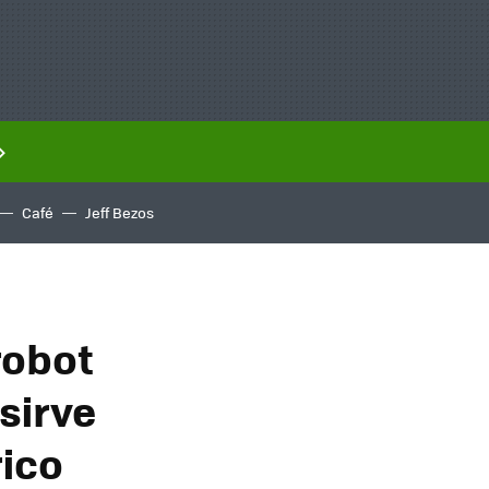
Café
Jeff Bezos
robot
sirve
rico