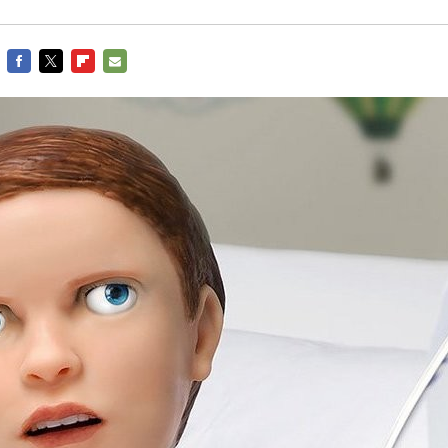
FACEBOOK
TWITTER
FLIPBOARD
E-
MAIL