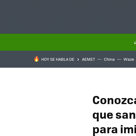
HOY SE HABLA DE
AEMET
China
Waze
Conozcan
que san
para im