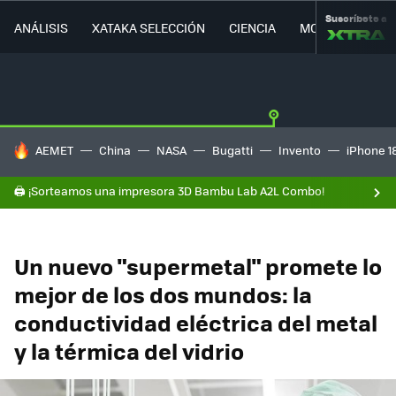
Suscríbete a
ANÁLISIS
XATAKA SELECCIÓN
CIENCIA
MOVILIDAD
HOY SE HABLA DE
AEMET
China
NASA
Bugatti
Invento
iPhone 1
🖨️ ¡Sorteamos una impresora 3D Bambu Lab A2L Combo!
Un nuevo "supermetal" promete lo
mejor de los dos mundos: la
conductividad eléctrica del metal
y la térmica del vidrio