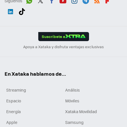
Síguenos
Wh
Twit
Fac
You
Inst
Tele
RSS
Flip
ats
ter
ebo
tub
agr
gra
boa
Link
Tikt
App
ok
e
am
m
rd
edI
ok
Suscríbete a
n
Apoya a Xataka y disfruta ventajas exclusivas
En Xataka hablamos de...
Streaming
Análisis
Espacio
Móviles
Energía
Xataka Movilidad
Apple
Samsung