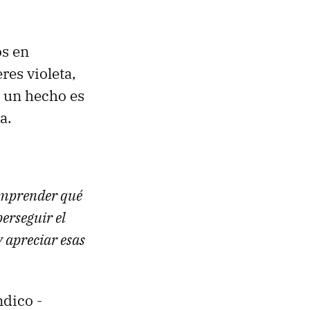
os en
res violeta,
s un hecho es
a.
omprender qué
erseguir el
 apreciar esas
ndico -