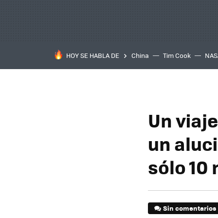
HOY SE HABLA DE
China
Tim Cook
NAS
Un viaj
un aluc
sólo 10
Sin comentarios