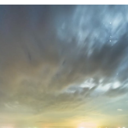
FACEBOOK
TWITTER
FLIPBOARD
E-
MAIL