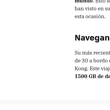
mundo
. Esto 
han visto en s
esta ocasión.
Navegand
Su más recient
de 30 a bordo 
Kong. Este via
1500 GB de d