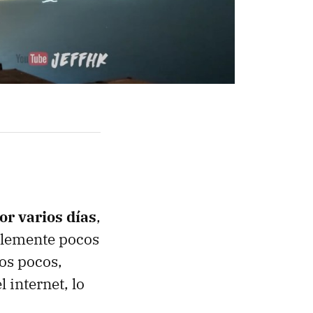
por varios días
,
blemente pocos
sos pocos,
 internet, lo