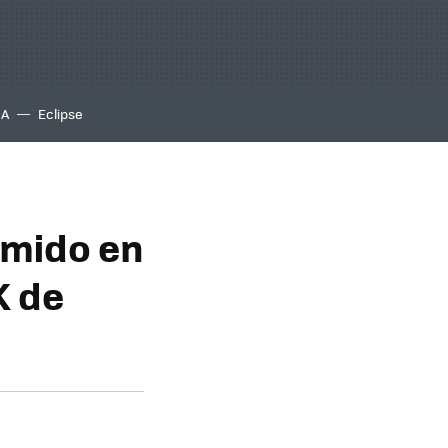
IA
Eclipse
umido en
K de