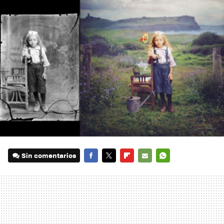
Sin comentarios
FACEBOOK
TWITTER
FLIPBOARD
E-
WHATSAPP
MAIL