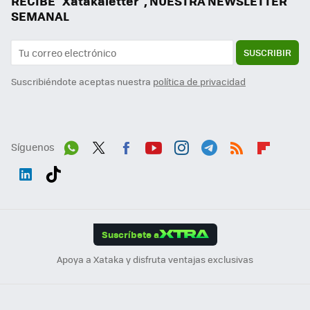
RECIBE "Xatakaletter", NUESTRA NEWSLETTER
SEMANAL
SUSCRIBIR
Suscribiéndote aceptas nuestra
política de privacidad
Síguenos
Wh
Twit
Fac
You
Inst
Tele
RSS
Flip
ats
ter
ebo
tub
agr
gra
boa
Link
Tikt
App
ok
e
am
m
rd
edI
ok
Suscríbete a
n
Apoya a Xataka y disfruta ventajas exclusivas