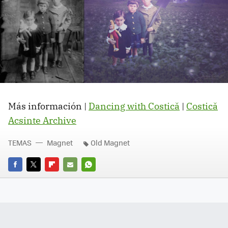
Más información |
Dancing with Costică
|
Costică
Acsinte Archive
TEMAS
Magnet
Old Magnet
FACEBOOK
TWITTER
FLIPBOARD
E-
WHATSAPP
MAIL