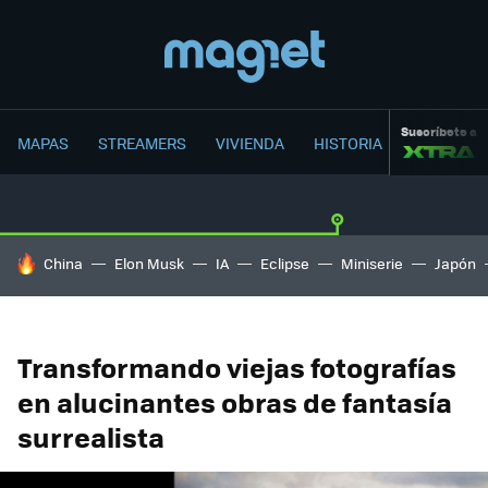
Suscríbete a
MAPAS
STREAMERS
VIVIENDA
HISTORIA
HOY SE HABLA DE
China
Elon Musk
IA
Eclipse
Miniserie
Japón
Transformando viejas fotografías
en alucinantes obras de fantasía
surrealista