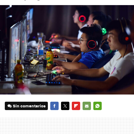
Sin comentarios
FACEBOOK
TWITTER
FLIPBOARD
E-
WHATSAPP
MAIL