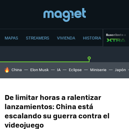
Suscríbete a
MAPAS
STREAMERS
VIVIENDA
HISTORIA
HOY SE HABLA DE
China
Elon Musk
IA
Eclipse
Miniserie
Japón
De limitar horas a ralentizar
lanzamientos: China está
escalando su guerra contra el
videojuego