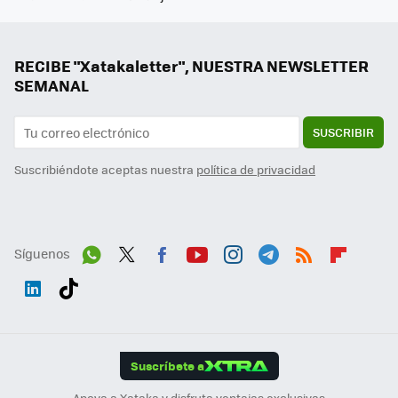
RECIBE "Xatakaletter", NUESTRA NEWSLETTER
SEMANAL
SUSCRIBIR
Suscribiéndote aceptas nuestra
política de privacidad
Síguenos
Wh
Twit
Fac
You
Inst
Tele
RSS
Flip
ats
ter
ebo
tub
agr
gra
boa
Link
Tikt
App
ok
e
am
m
rd
edI
ok
Suscríbete a
n
Apoya a Xataka y disfruta ventajas exclusivas