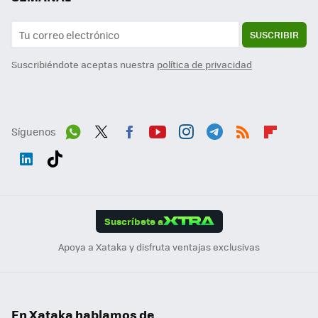
SUSCRIBIR
Suscribiéndote aceptas nuestra
política de privacidad
Síguenos
Wh
Twit
Fac
You
Inst
Tele
RSS
Flip
ats
ter
ebo
tub
agr
gra
boa
Link
Tikt
App
ok
e
am
m
rd
edI
ok
Suscríbete a
n
Apoya a Xataka y disfruta ventajas exclusivas
En Xataka hablamos de...