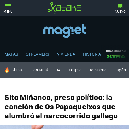
MENÚ
NUEVO
Suscríbete a
MAPAS
STREAMERS
VIVIENDA
HISTORIA
HOY SE HABLA DE
China
Elon Musk
IA
Eclipse
Miniserie
Japón
Sito Miñanco, preso político: la
canción de Os Papaqueixos que
alumbró el narcocorrido gallego