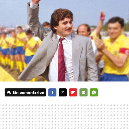
Sin comentarios
FACEBOOK
TWITTER
FLIPBOARD
E-
WHATSAPP
MAIL