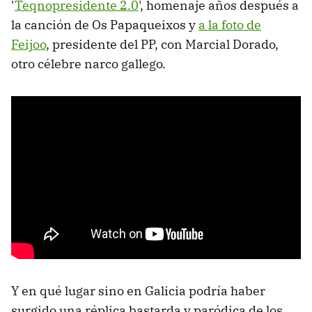
'
Teqnopresidente 2.0
', homenaje años después a
la canción de Os Papaqueixos y
a la foto de
Feijoo
, presidente del PP, con Marcial Dorado,
otro célebre narco gallego.
Y en qué lugar sino en Galicia podría haber
surgido una réplica bastarda y paródica de los