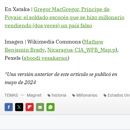
En Xataka |
Gregor MacGregor, Príncipe de
Poyais: el soldado escocés que se hizo millonario
vendiendo (dos veces) un país falso
Imagen | Wikimedia Commons (
Mathew
Benjamin Brady
,
Nicaragua-CIA_WFB_Map.p
),
Pexels (
aboodi vesakaran
)
*Una versión anterior de este artículo se publicó en
mayo de 2024
TEMAS
Magnet
historia
Millonarios
Estados Un
FACEBOOK
TWITTER
FLIPBOARD
E-
WHATSAPP
MAIL