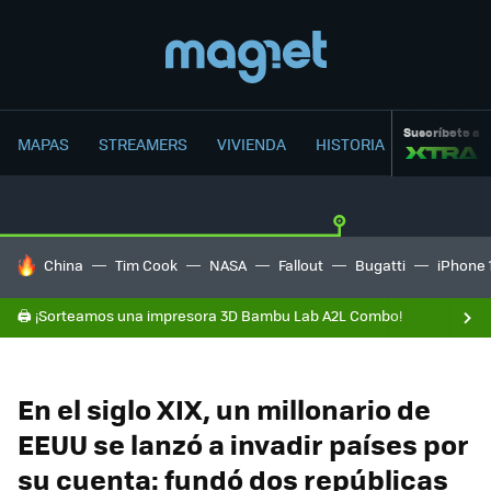
Suscríbete a
MAPAS
STREAMERS
VIVIENDA
HISTORIA
HOY SE HABLA DE
China
Tim Cook
NASA
Fallout
Bugatti
iPhone 
🖨️ ¡Sorteamos una impresora 3D Bambu Lab A2L Combo!
En el siglo XIX, un millonario de
EEUU se lanzó a invadir países por
su cuenta: fundó dos repúblicas