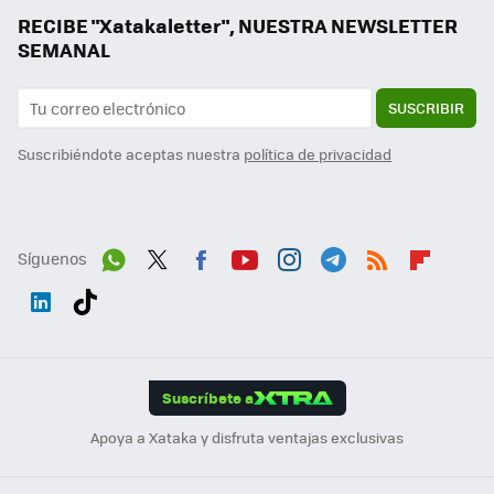
RECIBE "Xatakaletter", NUESTRA NEWSLETTER
SEMANAL
SUSCRIBIR
Suscribiéndote aceptas nuestra
política de privacidad
Síguenos
Wh
Twit
Fac
You
Inst
Tele
RSS
Flip
ats
ter
ebo
tub
agr
gra
boa
Link
Tikt
App
ok
e
am
m
rd
edI
ok
Suscríbete a
n
Apoya a Xataka y disfruta ventajas exclusivas