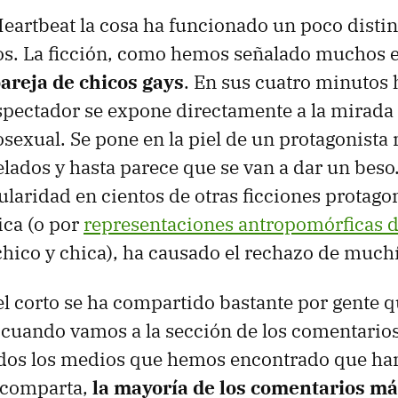
Heartbeat la cosa ha funcionado un poco distin
. La ficción, como hemos señalado muchos en 
areja de chicos gays
. En sus cuatro minuto
espectador se expone directamente a la mirada
xual. Se pone en la piel de un protagonista 
ados y hasta parece que se van a dar un beso.
laridad en cientos de otras ficciones protago
ica (o por
representaciones antropomórficas 
hico y chica), ha causado el rechazo de much
el corto se ha compartido bastante por gente q
 cuando vamos a la sección de los comentario
todos los medios que hemos encontrado que h
e comparta,
la mayoría de los comentarios m