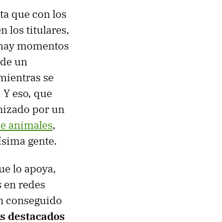
ta que con los
los titulares,
s hay momentos
 de un
mientras se
 Y eso, que
nizado por un
de animales
,
ísima gente.
ue lo apoya,
s en redes
an conseguido
ás destacados