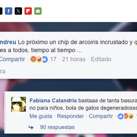
FACEBOOK
TWITTER
FLIPBOARD
E-
MAIL