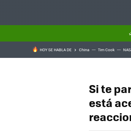
HOY SE HABLA DE
China
Tim Cook
NAS
Si te p
está ac
reaccion