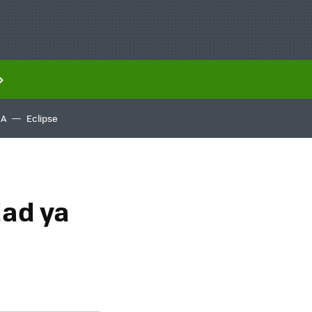
IA
Eclipse
dad ya