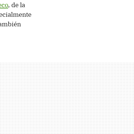
eco
, de la
ecialmente
también