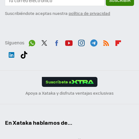
SUSCRIBIR
Suscribiéndote aceptas nuestra
política de privacidad
Síguenos
Wh
Twit
Fac
You
Inst
Tele
RSS
Flip
ats
ter
ebo
tub
agr
gra
boa
Link
Tikt
App
ok
e
am
m
rd
edI
ok
Suscríbete a
n
Apoya a Xataka y disfruta ventajas exclusivas
En Xataka hablamos de...