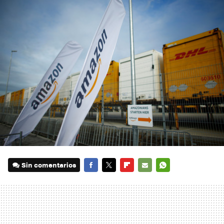
Sin comentarios
FACEBOOK
TWITTER
FLIPBOARD
E-
WHATSAPP
MAIL