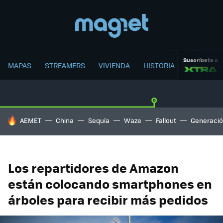
Suscríbete a
MAPAS
STREAMERS
VIVIENDA
HISTORIA
HOY SE HABLA DE
AEMET
China
Sequía
Waze
Fallout
Generació
Los repartidores de Amazon
están colocando smartphones en
árboles para recibir más pedidos