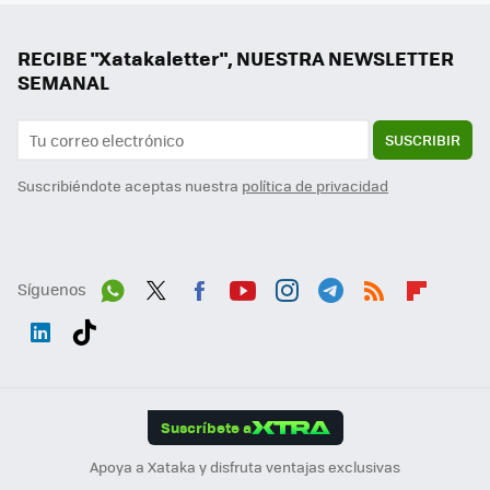
RECIBE "Xatakaletter", NUESTRA NEWSLETTER
SEMANAL
SUSCRIBIR
Suscribiéndote aceptas nuestra
política de privacidad
Síguenos
Wh
Twit
Fac
You
Inst
Tele
RSS
Flip
ats
ter
ebo
tub
agr
gra
boa
Link
Tikt
App
ok
e
am
m
rd
edI
ok
Suscríbete a
n
Apoya a Xataka y disfruta ventajas exclusivas