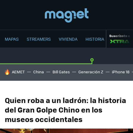
Suscríbete a
MAPAS
STREAMERS
VIVIENDA
HISTORIA
HOY SE HABLA DE
AEMET
China
Bill Gates
Generación Z
iPhone 18
Quien roba a un ladrón: la historia
del Gran Golpe Chino en los
museos occidentales