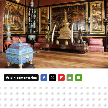
Sin comentarios
FACEBOOK
TWITTER
FLIPBOARD
E-
WHATSAPP
MAIL